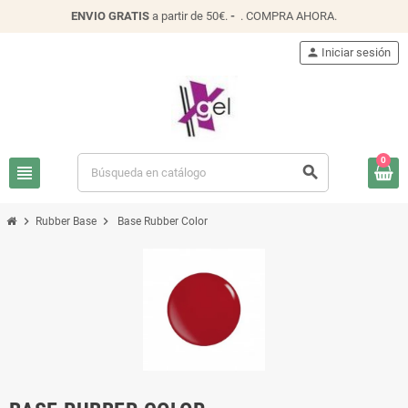
ENVIO
GRATIS
a partir de 50€.
-
.
COMPRA AHORA
.
person
Iniciar sesión
0
view_headline
search
chevron_right
chevron_right
Rubber Base
Base Rubber Color