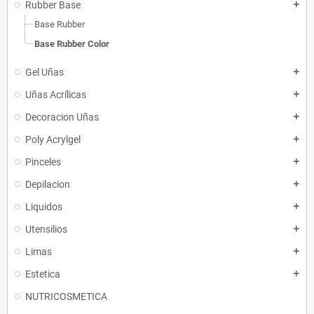
Rubber Base
add
Base Rubber
Base Rubber Color
Gel Uñas
add
Uñas Acrílicas
add
Decoracion Uñas
add
Poly Acrylgel
add
Pinceles
add
Depilacion
add
Liquidos
add
Utensilios
add
Limas
add
Estetica
add
NUTRICOSMETICA