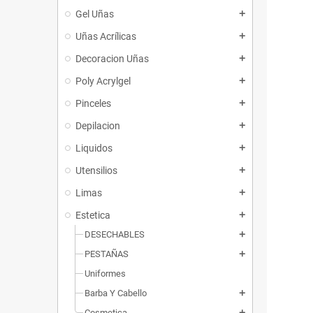
Gel Uñas
add
Uñas Acrílicas
add
Decoracion Uñas
add
Poly Acrylgel
add
Pinceles
add
Depilacion
add
Liquidos
add
Utensilios
add
Limas
add
Estetica
add
DESECHABLES
add
PESTAÑAS
add
Uniformes
Barba Y Cabello
add
Cosmetica
add