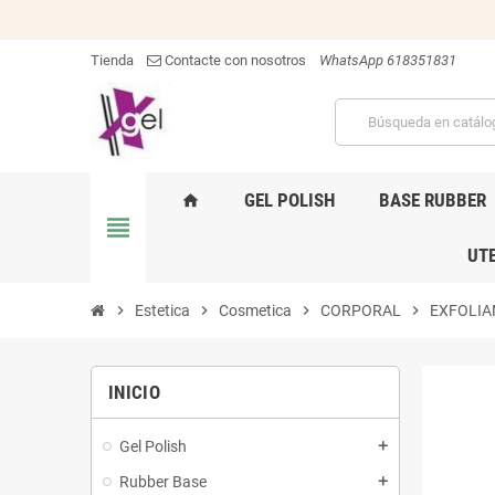
Tienda
Contacte con nosotros
WhatsApp 618351831
GEL POLISH
BASE RUBBER
home
view_headline
UTE
chevron_right
Estetica
chevron_right
Cosmetica
chevron_right
CORPORAL
chevron_right
EXFOLIA
INICIO
Gel Polish
add
Rubber Base
add