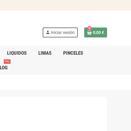
0
person
Iniciar sesión
0,00 €
LIQUIDOS
LIMAS
PINCELES
PRO
LOG