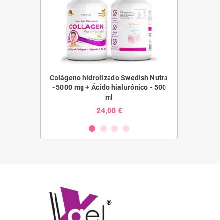
ro, 500 ml,
Colágeno hidrolizado Swedish Nutra
Probiotico Liq
utra
- 5000 mg + Ácido hialurónico - 500
lactis + Vita
ml
500 ml,
€
24,08 €