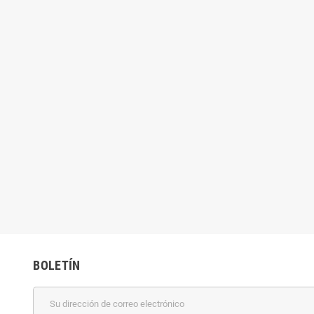
uido, Bifidobacterium
Colágeno Hidrolizado Líquido Tipo 2,
Supl
mina C + L-glutamina,
12000 mg, 500ml, Swedish Nutra
 Swedish Nutra
24,08 €
22,30 €
BOLETÍN