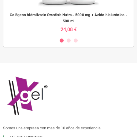
sh
Colágeno hidrolizado Swedish Nutra - 5000 mg + Ácido hialurónico -
Prob
500 ml
24,08 €
Somos una empresa con mas de 10 años de experiencia