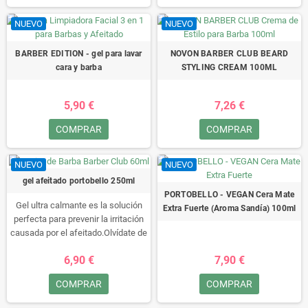
NUEVO
NUEVO
BARBER EDITION - gel para lavar
NOVON BARBER CLUB BEARD
cara y barba
STYLING CREAM 100ML
5,90 €
7,26 €
COMPRAR
COMPRAR
NUEVO
NUEVO
gel afeitado portobello 250ml
PORTOBELLO - VEGAN Cera Mate
Gel ultra calmante es la solución
Extra Fuerte (Aroma Sandía) 100ml
perfecta para prevenir la irritación
causada por el afeitado.Olvídate de
las rojeces y disfruta del alivio y
6,90 €
7,90 €
confort que necesitas sin dejar
residuos.Su innovadora fórmula sin
COMPRAR
COMPRAR
espuma, ofreciendo una
experiencia de afeitado sin igual