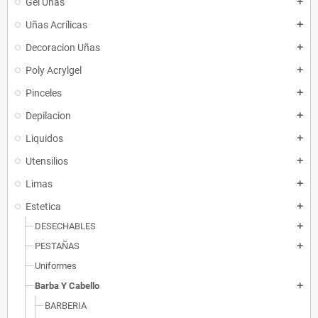
Gel Uñas
add
Uñas Acrílicas
add
Decoracion Uñas
add
Poly Acrylgel
add
Pinceles
add
Depilacion
add
Liquidos
add
Utensilios
add
Limas
add
Estetica
add
DESECHABLES
add
PESTAÑAS
add
Uniformes
Barba Y Cabello
add
BARBERIA