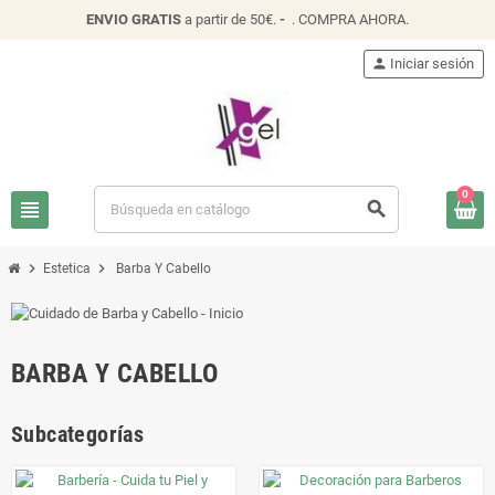
ENVIO
GRATIS
a partir de 50€.
-
.
COMPRA AHORA
.
person
Iniciar sesión
0
view_headline
search
chevron_right
chevron_right
Estetica
Barba Y Cabello
BARBA Y CABELLO
Subcategorías