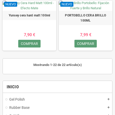
NUEVO
NUEVO
Yunsey cera hard matt 100ml
PORTOBELLO CERA BRILLO
100ML
7,90 €
7,99 €
COMPRAR
COMPRAR
Mostrando 1-22 de 22 artículo(s)
INICIO
Gel Polish
add
Rubber Base
add