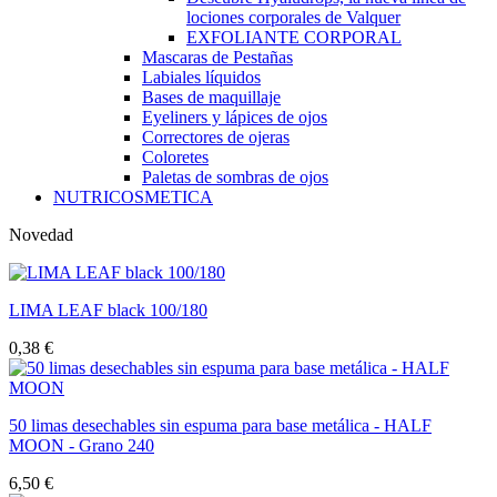
lociones corporales de Valquer
EXFOLIANTE CORPORAL
Mascaras de Pestañas
Labiales líquidos
Bases de maquillaje
Eyeliners y lápices de ojos
Correctores de ojeras
Coloretes
Paletas de sombras de ojos
NUTRICOSMETICA
Novedad
LIMA LEAF black 100/180
0,38 €
50 limas desechables sin espuma para base metálica - HALF
MOON - Grano 240
6,50 €