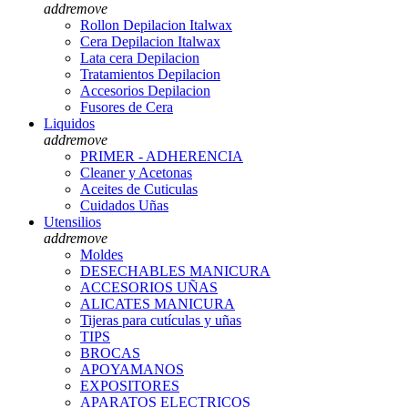
add
remove
Rollon Depilacion Italwax
Cera Depilacion Italwax
Lata cera Depilacion
Tratamientos Depilacion
Accesorios Depilacion
Fusores de Cera
Liquidos
add
remove
PRIMER - ADHERENCIA
Cleaner y Acetonas
Aceites de Cuticulas
Cuidados Uñas
Utensilios
add
remove
Moldes
DESECHABLES MANICURA
ACCESORIOS UÑAS
ALICATES MANICURA
Tijeras para cutículas y uñas
TIPS
BROCAS
APOYAMANOS
EXPOSITORES
APARATOS ELECTRICOS