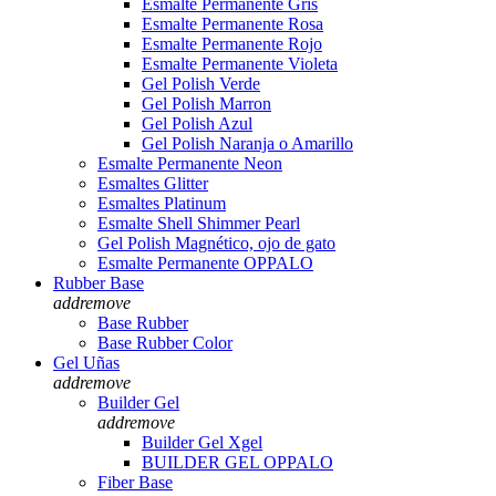
Esmalte Permanente Gris
Esmalte Permanente Rosa
Esmalte Permanente Rojo
Esmalte Permanente Violeta
Gel Polish Verde
Gel Polish Marron
Gel Polish Azul
Gel Polish Naranja o Amarillo
Esmalte Permanente Neon
Esmaltes Glitter
Esmaltes Platinum
Esmalte Shell Shimmer Pearl
Gel Polish Magnético, ojo de gato
Esmalte Permanente OPPALO
Rubber Base
add
remove
Base Rubber
Base Rubber Color
Gel Uñas
add
remove
Builder Gel
add
remove
Builder Gel Xgel
BUILDER GEL OPPALO
Fiber Base