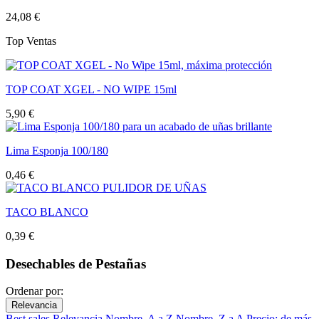
24,08 €
Top Ventas
TOP COAT XGEL - NO WIPE 15ml
5,90 €
Lima Esponja 100/180
0,46 €
TACO BLANCO
0,39 €
Desechables de Pestañas
Ordenar por:
Relevancia
Best sales
Relevancia
Nombre, A a Z
Nombre, Z a A
Precio: de más