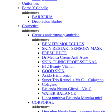
Uniformes
Barba Y Cabello
add
remove
BARBERIA
Decoracion Barber
Cosmetica
add
remove
Cremas antiarrugas y antiedad
add
remove
BEAUTY MOLECULES
SKIN RESTART SENSORY MASK
FRESH JUICE
Dr Medica Crema Anti-Acné
SKIN CLINIC PROFESSIONAL
B12 Beauty Vitamin
GOOD SKIN
Acido Hialuronico
Super Trio Retinol + Vit C + Colageno
Colageno
Bielenda Neuro Glicol + Vit. C
WATER BALANCE
Linea nutritiva Bielenda Manuka miel
CORPORAL
add
remove
Descubre Hyaludrops, la nueva línea de