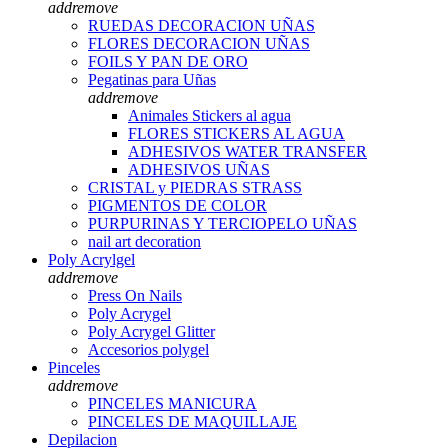
add
remove
RUEDAS DECORACION UÑAS
FLORES DECORACION UÑAS
FOILS Y PAN DE ORO
Pegatinas para Uñas
add
remove
Animales Stickers al agua
FLORES STICKERS AL AGUA
ADHESIVOS WATER TRANSFER
ADHESIVOS UÑAS
CRISTAL y PIEDRAS STRASS
PIGMENTOS DE COLOR
PURPURINAS Y TERCIOPELO UÑAS
nail art decoration
Poly Acrylgel
add
remove
Press On Nails
Poly Acrygel
Poly Acrygel Glitter
Accesorios polygel
Pinceles
add
remove
PINCELES MANICURA
PINCELES DE MAQUILLAJE
Depilacion