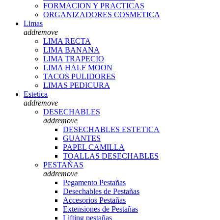
FORMACION Y PRACTICAS
ORGANIZADORES COSMETICA
Limas
add
remove
LIMA RECTA
LIMA BANANA
LIMA TRAPECIO
LIMA HALF MOON
TACOS PULIDORES
LIMAS PEDICURA
Estetica
add
remove
DESECHABLES
add
remove
DESECHABLES ESTETICA
GUANTES
PAPEL CAMILLA
TOALLAS DESECHABLES
PESTAÑAS
add
remove
Pegamento Pestañas
Desechables de Pestañas
Accesorios Pestañas
Extensiones de Pestañas
Lifting pestañas