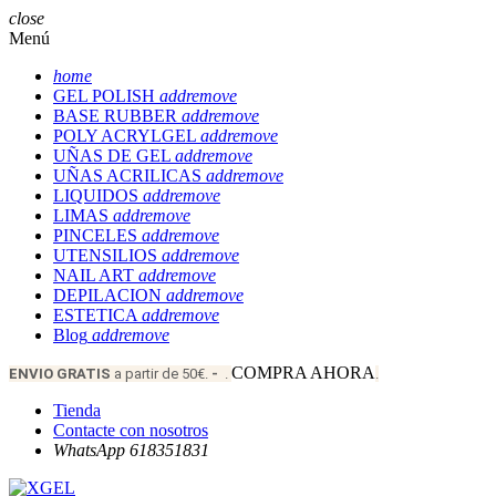
close
Menú
home
GEL POLISH
add
remove
BASE RUBBER
add
remove
POLY ACRYLGEL
add
remove
UÑAS DE GEL
add
remove
UÑAS ACRILICAS
add
remove
LIQUIDOS
add
remove
LIMAS
add
remove
PINCELES
add
remove
UTENSILIOS
add
remove
NAIL ART
add
remove
DEPILACION
add
remove
ESTETICA
add
remove
Blog
add
remove
COMPRA AHORA
ENVIO
GRATIS
a partir de 50€.
-
.
.
Tienda
Contacte con nosotros
WhatsApp 618351831