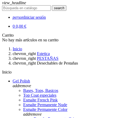
view_headline
search
person
Iniciar sesión
0
0,00 €
Carrito
No hay más artículos en su carrito
Inicio
chevron_right
Estetica
chevron_right
PESTAÑAS
chevron_right
Desechables de Pestañas
Inicio
Gel Polish
add
remove
Bases, Tops, Basicos
Top Coat especiales
Esmalte French Pink
Esmalte Permanente Nude
Esmalte Permanente Color
add
remove