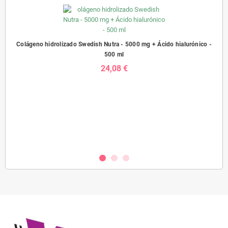
Colágeno hidrolizado Swedish Nutra - 5000 mg + Ácido hialurónico -
500 ml
24,08 €
sh
Prob