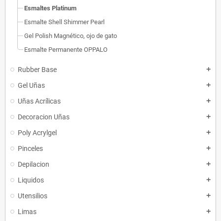
Esmaltes Platinum
Esmalte Shell Shimmer Pearl
Gel Polish Magnético, ojo de gato
Esmalte Permanente OPPALO
Rubber Base
add
Gel Uñas
add
Uñas Acrílicas
add
Decoracion Uñas
add
Poly Acrylgel
add
Pinceles
add
Depilacion
add
Liquidos
add
Utensilios
add
Limas
add