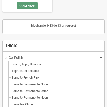
un gel.
COMPRAR
Durante un minimo de 15 dias
disfruta de sus uñas
perfectamente, sin arañazos,
retoques ni manchas, fácil de
Mostrando 1-13 de 13 artículo(s)
quitar, en 10 minutos!!• Este
esmalte no se puede secar al aire,
tiene que ser “curado” en una
lámpara LED/UV.
INICIO
Gel Polish
add
Bases, Tops, Basicos
Top Coat especiales
Esmalte French Pink
Esmalte Permanente Nude
Esmalte Permanente Color
add
Esmalte Permanente Neon
Esmaltes Glitter