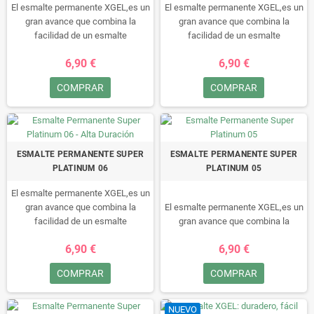
El esmalte permanente XGEL,es un
El esmalte permanente XGEL,es un
gran avance que combina la
gran avance que combina la
facilidad de un esmalte
facilidad de un esmalte
permanente con la durabilidad de
permanente con la durabilidad de
6,90 €
6,90 €
un gel.
un gel.
Durante un minimo de 15 dias
Durante un minimo de 15 dias
COMPRAR
COMPRAR
disfruta de sus uñas
disfruta de sus uñas
perfectamente, sin arañazos,
perfectamente, sin arañazos,
retoques ni manchas, fácil de
retoques ni manchas, fácil de
quitar, en 10 minutos!!• Este
quitar, en 10 minutos!!• Este
esmalte no se puede secar al aire,
esmalte no se puede secar al aire,
ESMALTE PERMANENTE SUPER
ESMALTE PERMANENTE SUPER
tiene que ser “curado” en una
tiene que ser “curado” en una
PLATINUM 06
PLATINUM 05
lámpara LED/UV.
lámpara LED/UV.
El esmalte permanente XGEL,es un
gran avance que combina la
El esmalte permanente XGEL,es un
facilidad de un esmalte
gran avance que combina la
permanente con la durabilidad de
facilidad de un esmalte
6,90 €
6,90 €
un gel.
permanente con la durabilidad de
Durante un minimo de 15 dias
un gel.
COMPRAR
COMPRAR
disfruta de sus uñas
Durante un minimo de 15 dias
perfectamente, sin arañazos,
disfruta de sus uñas
retoques ni manchas, fácil de
perfectamente, sin arañazos,
NUEVO