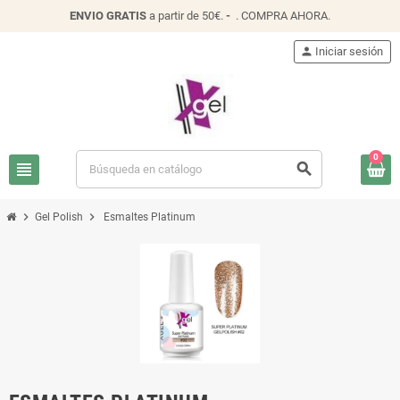
ENVIO
GRATIS
a partir de 50€.
-
.
COMPRA AHORA
.
person
Iniciar sesión
0
view_headline
search
chevron_right
chevron_right
Gel Polish
Esmaltes Platinum