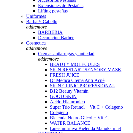
Accesorios Pestañas
Extensiones de Pestañas
Lifting pestañas
Uniformes
Barba Y Cabello
add
remove
BARBERIA
Decoracion Barber
Cosmetica
add
remove
Cremas antiarrugas y antiedad
add
remove
BEAUTY MOLECULES
SKIN RESTART SENSORY MASK
FRESH JUICE
Dr Medica Crema Anti-Acné
SKIN CLINIC PROFESSIONAL
B12 Beauty Vitamin
GOOD SKIN
Acido Hialuronico
Super Trio Retinol + Vit C + Colageno
Colageno
Bielenda Neuro Glicol + Vit. C
WATER BALANCE
Linea nutritiva Bielenda Manuka miel