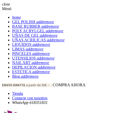
close
Menú
home
GEL POLISH
add
remove
BASE RUBBER
add
remove
POLY ACRYLGEL
add
remove
UÑAS DE GEL
add
remove
UÑAS ACRILICAS
add
remove
LIQUIDOS
add
remove
LIMAS
add
remove
PINCELES
add
remove
UTENSILIOS
add
remove
NAIL ART
add
remove
DEPILACION
add
remove
ESTETICA
add
remove
Blog
add
remove
COMPRA AHORA
ENVIO
GRATIS
a partir de 50€.
-
.
.
Tienda
Contacte con nosotros
WhatsApp 618351831