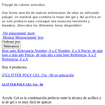
Polygel de colores atrevidos,
Una forma sencilla de realizar extensiones de uñas es utilizando
polygel, un material que combina lo mejor del gel y del acrílico en
un solo producto para conseguir una manicura resistente y
duradera. ¡Descubre los diferentes tonos disponibles!
Ver más
expand_more
Mostrar Menos
expand_less
Ordenar por:
Relevancia
Best sales
Relevancia
Nombre, A a Z
Nombre, Z a A
Precio: de más
bajo a más alto
Precio, de más alto a más bajo
Referencia, A a Z
Referencia, Z a A
Hay 4 productos.
GLITTER POLY GEL 15g - 06
Acrylic Gel es la combinación perfecta entre la técnica de acrílico y
la de gel y es muy fácil de aplicar: