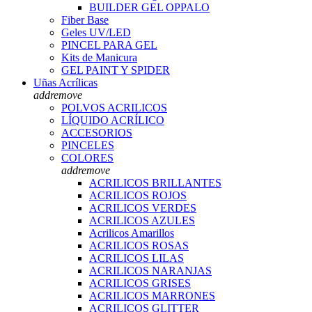
BUILDER GEL OPPALO
Fiber Base
Geles UV/LED
PINCEL PARA GEL
Kits de Manicura
GEL PAINT Y SPIDER
Uñas Acrílicas
add
remove
POLVOS ACRILICOS
LÍQUIDO ACRÍLICO
ACCESORIOS
PINCELES
COLORES
add
remove
ACRILICOS BRILLANTES
ACRILICOS ROJOS
ACRILICOS VERDES
ACRILICOS AZULES
Acrilicos Amarillos
ACRILICOS ROSAS
ACRILICOS LILAS
ACRILICOS NARANJAS
ACRILICOS GRISES
ACRILICOS MARRONES
ACRILICOS GLITTER