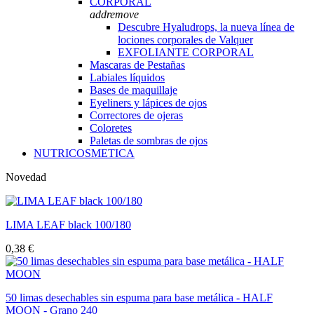
CORPORAL
add
remove
Descubre Hyaludrops, la nueva línea de
lociones corporales de Valquer
EXFOLIANTE CORPORAL
Mascaras de Pestañas
Labiales líquidos
Bases de maquillaje
Eyeliners y lápices de ojos
Correctores de ojeras
Coloretes
Paletas de sombras de ojos
NUTRICOSMETICA
Novedad
LIMA LEAF black 100/180
0,38 €
50 limas desechables sin espuma para base metálica - HALF
MOON - Grano 240