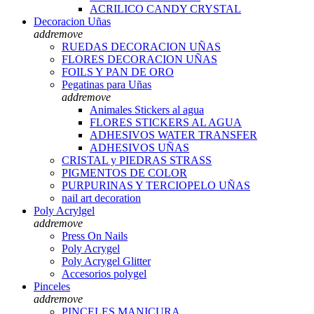
ACRILICO CANDY CRYSTAL
Decoracion Uñas
add
remove
RUEDAS DECORACION UÑAS
FLORES DECORACION UÑAS
FOILS Y PAN DE ORO
Pegatinas para Uñas
add
remove
Animales Stickers al agua
FLORES STICKERS AL AGUA
ADHESIVOS WATER TRANSFER
ADHESIVOS UÑAS
CRISTAL y PIEDRAS STRASS
PIGMENTOS DE COLOR
PURPURINAS Y TERCIOPELO UÑAS
nail art decoration
Poly Acrylgel
add
remove
Press On Nails
Poly Acrygel
Poly Acrygel Glitter
Accesorios polygel
Pinceles
add
remove
PINCELES MANICURA