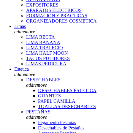
EXPOSITORES
APARATOS ELECTRICOS
FORMACION Y PRACTICAS
ORGANIZADORES COSMETICA
Limas
add
remove
LIMA RECTA
LIMA BANANA
LIMA TRAPECIO
LIMA HALF MOON
TACOS PULIDORES
LIMAS PEDICURA
Estetica
add
remove
DESECHABLES
add
remove
DESECHABLES ESTETICA
GUANTES
PAPEL CAMILLA
TOALLAS DESECHABLES
PESTAÑAS
add
remove
Pegamento Pestañas
Desechables de Pestañas