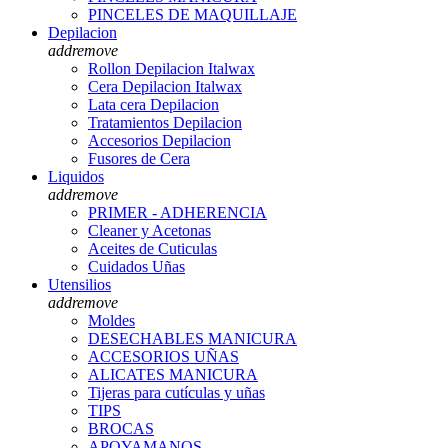
PINCELES DE MAQUILLAJE
Depilacion
add
remove
Rollon Depilacion Italwax
Cera Depilacion Italwax
Lata cera Depilacion
Tratamientos Depilacion
Accesorios Depilacion
Fusores de Cera
Liquidos
add
remove
PRIMER - ADHERENCIA
Cleaner y Acetonas
Aceites de Cuticulas
Cuidados Uñas
Utensilios
add
remove
Moldes
DESECHABLES MANICURA
ACCESORIOS UÑAS
ALICATES MANICURA
Tijeras para cutículas y uñas
TIPS
BROCAS
APOYAMANOS