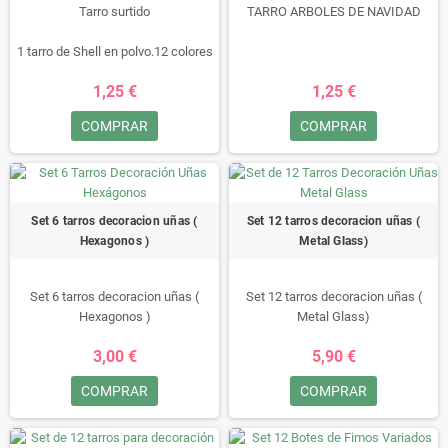
Tarro surtido
TARRO ARBOLES DE NAVIDAD
1 tarro de Shell en polvo.12 colores
diferentes
1,25 €
1,25 €
Hace que sus uñas se vean
elegante y especial.
COMPRAR
COMPRAR
Compatible con uñas naturales y
artificiales y fácil de aplicar.
Ideal tanto para profesional
especialista de uñas o aprendices
del arte de uñas.
Set 6 tarros decoracion uñas (
Set 12 tarros decoracion uñas (
Hexagonos )
Metal Glass)
Set 6 tarros decoracion uñas (
Set 12 tarros decoracion uñas (
Hexagonos )
Metal Glass)
3,00 €
5,90 €
COMPRAR
COMPRAR