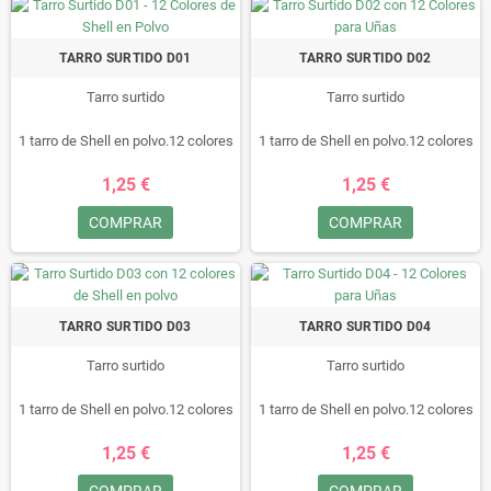
TARRO SURTIDO D01
TARRO SURTIDO D02
Tarro surtido
Tarro surtido
1 tarro de Shell en polvo.12 colores
1 tarro de Shell en polvo.12 colores
diferentes
diferentes
1,25 €
1,25 €
Hace que sus uñas se vean
Hace que sus uñas se vean
elegante y especial.
elegante y especial.
COMPRAR
COMPRAR
Compatible con uñas naturales y
Compatible con uñas naturales y
artificiales y fácil de aplicar.
artificiales y fácil de aplicar.
Ideal tanto para profesional
Ideal tanto para profesional
especialista de uñas o aprendices
especialista de uñas o aprendices
del arte de uñas.
del arte de uñas.
TARRO SURTIDO D03
TARRO SURTIDO D04
Tarro surtido
Tarro surtido
1 tarro de Shell en polvo.12 colores
1 tarro de Shell en polvo.12 colores
diferentes
diferentes
1,25 €
1,25 €
Hace que sus uñas se vean
Hace que sus uñas se vean
elegante y especial.
elegante y especial.
COMPRAR
COMPRAR