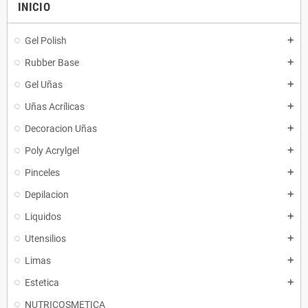
INICIO
Gel Polish
add
Rubber Base
add
Gel Uñas
add
Uñas Acrílicas
add
Decoracion Uñas
add
Poly Acrylgel
add
Pinceles
add
Depilacion
add
Liquidos
add
Utensilios
add
Limas
add
Estetica
add
NUTRICOSMETICA