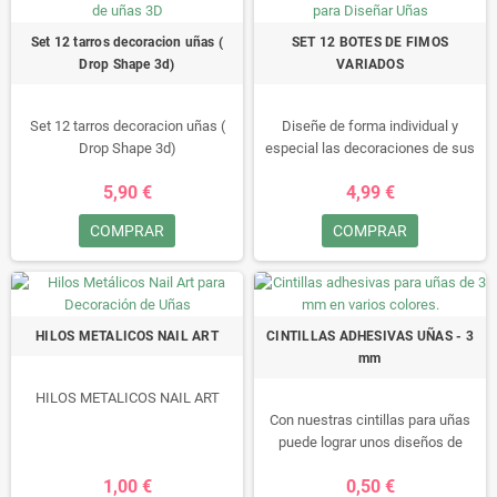
Set 12 tarros decoracion uñas (
SET 12 BOTES DE FIMOS
Drop Shape 3d)
VARIADOS
Set 12 tarros decoracion uñas (
Diseñe de forma individual y
Drop Shape 3d)
especial las decoraciones de sus
uñas con nuestros fimos. La
5,90 €
4,99 €
amplia paleta de colores y de
modelos le fascinará y no le será
COMPRAR
COMPRAR
fácil elegir.
HILOS METALICOS NAIL ART
CINTILLAS ADHESIVAS UÑAS - 3
mm
HILOS METALICOS NAIL ART
Con nuestras cintillas para uñas
puede lograr unos diseños de
ensueño y gracias a su amplia
1,00 €
0,50 €
variedad de colores todos sus