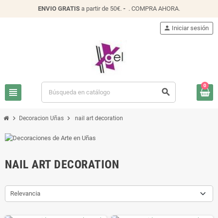
ENVIO
GRATIS
a partir de 50€.
-
.
COMPRA AHORA
.
person
Iniciar sesión
0
view_headline
search
chevron_right
chevron_right
Decoracion Uñas
nail art decoration
NAIL ART DECORATION
Relevancia