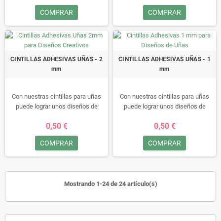
deseos se harán realidad. Nuestrs
COMPRAR
COMPRAR
cintas autas-adhesivo y hacen
hermosas tiras decorativas para
profesionales de decoracion de
uñas.
CINTILLAS ADHESIVAS UÑAS - 2
CINTILLAS ADHESIVAS UÑAS - 1
mm
mm
Con nuestras cintillas para uñas
Con nuestras cintillas para uñas
puede lograr unos diseños de
puede lograr unos diseños de
ensueño y gracias a su amplia
ensueño y gracias a su amplia
0,50 €
0,50 €
variedad de colores todos sus
variedad de colores todos sus
deseos se harán realidad. Nuestrs
deseos se harán realidad. Nuestrs
COMPRAR
COMPRAR
cintas autas-adhesivo y hacen
cintas autas-adhesivo y hacen
hermosas tiras decorativas para
hermosas tiras decorativas para
profesionales de decoracion de
profesionales de decoracion de
uñas.
uñas.
Mostrando 1-24 de 24 artículo(s)