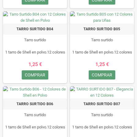
Compatible con uñas naturales y
Compatible con uñas naturales y
artificiales y fácil de aplicar.
artificiales y fácil de aplicar.
Ideal tanto para profesional
Ideal tanto para profesional
especialista de uñas o aprendices
especialista de uñas o aprendices
del arte de uñas.
del arte de uñas.
TARRO SURTIDO B04
TARRO SURTIDO B05
Tarro surtido
Tarro surtido
1 tarro de Shell en polvo.12 colores
1 tarro de Shell en polvo.12 colores
diferentes
diferentes
1,25 €
1,25 €
Hace que sus uñas se vean
Hace que sus uñas se vean
elegante y especial.
elegante y especial.
COMPRAR
COMPRAR
Compatible con uñas naturales y
Compatible con uñas naturales y
artificiales y fácil de aplicar.
artificiales y fácil de aplicar.
Ideal tanto para profesional
Ideal tanto para profesional
especialista de uñas o aprendices
especialista de uñas o aprendices
del arte de uñas.
del arte de uñas.
TARRO SURTIDO B06
TARRO SURTIDO B07
Tarro surtido
Tarro surtido
1 tarro de Shell en polvo.12 colores
1 tarro de Shell en polvo.12 colores
diferentes
diferentes