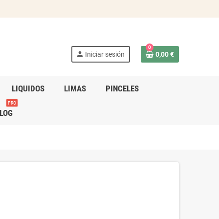
0
person
Iniciar sesión
0,00 €
LIQUIDOS
LIMAS
PINCELES
PRO
LOG