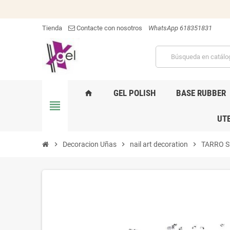
Tienda
Contacte con nosotros
WhatsApp 618351831
GEL POLISH
BASE RUBBER
home
view_headline
UTE
chevron_right
Decoracion Uñas
chevron_right
nail art decoration
chevron_right
TARRO S