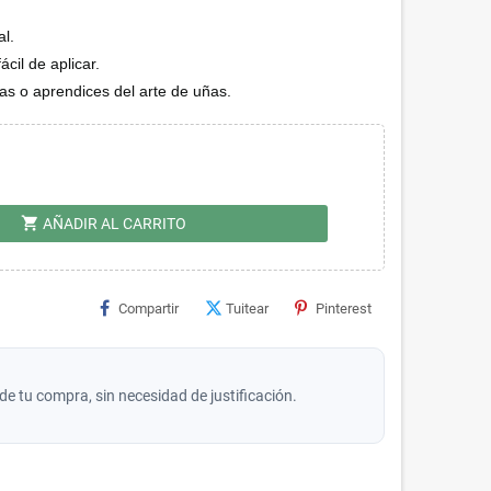
l.
ácil de aplicar.
ñas o aprendices del arte de uñas.
shopping_cart
AÑADIR AL CARRITO
Compartir
Tuitear
Pinterest
de tu compra, sin necesidad de justificación.