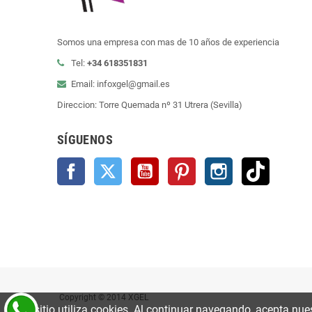
Somos una empresa con mas de 10 años de experiencia
Tel:
+34 618351831
Email: infoxgel@gmail.es
Direccion: Torre Quemada nº 31 Utrera (Sevilla)
SÍGUENOS
Facebook
Twitter
YouTube
Pinterest
Instagram
TikTok
Copyright © 2014 XGEL
Este sitio utiliza cookies. Al continuar navegando, acepta nue