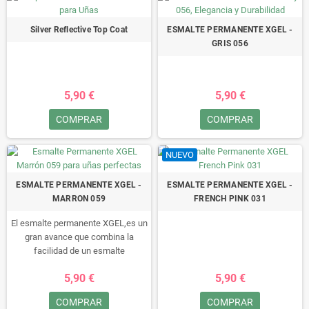
retoques ni manchas, fácil de
retoques ni manchas, fácil de
quitar, en 10 minutos!!• Este
quitar, en 10 minutos!!• Este
Silver Reflective Top Coat
ESMALTE PERMANENTE XGEL -
esmalte no se puede secar al aire,
esmalte no se puede secar al aire,
GRIS 056
tiene que ser “curado” en una
tiene que ser “curado” en una
lámpara LED/UV.
lámpara LED/UV.
5,90 €
5,90 €
COMPRAR
COMPRAR
NUEVO
ESMALTE PERMANENTE XGEL -
ESMALTE PERMANENTE XGEL -
MARRON 059
FRENCH PINK 031
El esmalte permanente XGEL,es un
gran avance que combina la
facilidad de un esmalte
permanente con la durabilidad de
5,90 €
5,90 €
un gel.
Durante un minimo de 15 dias
COMPRAR
COMPRAR
disfruta de sus uñas