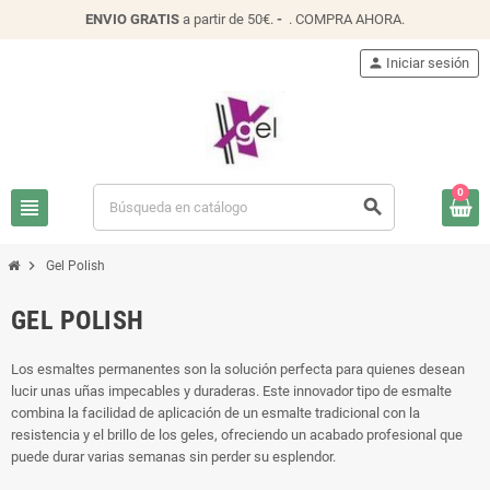
ENVIO
GRATIS
a partir de 50€.
-
.
COMPRA AHORA
.
person
Iniciar sesión
0
view_headline
search
chevron_right
Gel Polish
GEL POLISH
Los esmaltes permanentes son la solución perfecta para quienes desean
lucir unas uñas impecables y duraderas. Este innovador tipo de esmalte
combina la facilidad de aplicación de un esmalte tradicional con la
resistencia y el brillo de los geles, ofreciendo un acabado profesional que
puede durar varias semanas sin perder su esplendor.