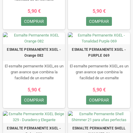
permanente con la durabilidad de
5,90 €
5,90 €
un gel.
Durante un minimo de 15 dias
COMPRAR
COMPRAR
disfruta de sus uñas
perfectamente, sin arañazos,
retoques ni manchas, fácil de
quitar, en 10 minutos!!• Este
esmalte no se puede secar al aire,
ESMALTE PERMANENTE XGEL -
ESMALTE PERMANENTE XGEL -
tiene que ser “curado” en una
Orange 082
PURPLE 069
lámpara LED/UV.
El esmalte permanente XGEL,es un
El esmalte permanente XGEL,es un
gran avance que combina la
gran avance que combina la
facilidad de un esmalte
facilidad de un esmalte
permanente con la durabilidad de
permanente con la durabilidad de
5,90 €
5,90 €
un gel.
un gel.
Durante un minimo de 15 dias
Durante un minimo de 15 dias
COMPRAR
COMPRAR
disfruta de sus uñas
disfruta de sus uñas
perfectamente, sin arañazos,
perfectamente, sin arañazos,
retoques ni manchas, fácil de
retoques ni manchas, fácil de
quitar, en 10 minutos!!• Este
quitar, en 10 minutos!!• Este
esmalte no se puede secar al aire,
esmalte no se puede secar al aire,
ESMALTE PERMANENTE XGEL -
ESMALTE PERMANENTE SHELL
tiene que ser “curado” en una
tiene que ser “curado” en una