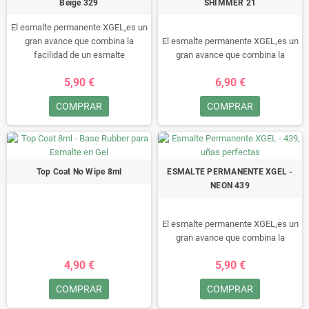
Beige 329
SHIMMER 21
lámpara LED/UV.
lámpara LED/UV.
El esmalte permanente XGEL,es un
gran avance que combina la
El esmalte permanente XGEL,es un
facilidad de un esmalte
gran avance que combina la
permanente con la durabilidad de
facilidad de un esmalte
5,90 €
6,90 €
un gel.
permanente con la durabilidad de
Durante un minimo de 15 dias
un gel.
COMPRAR
COMPRAR
disfruta de sus uñas
Durante un minimo de 15 dias
perfectamente, sin arañazos,
disfruta de sus uñas
retoques ni manchas, fácil de
perfectamente, sin arañazos,
quitar, en 10 minutos!!• Este
retoques ni manchas, fácil de
esmalte no se puede secar al aire,
quitar, en 10 minutos!!• Este
Top Coat No Wipe 8ml
ESMALTE PERMANENTE XGEL -
tiene que ser “curado” en una
esmalte no se puede secar al aire,
NEON 439
lámpara LED/UV.
tiene que ser “curado” en una
lámpara LED/UV.
El esmalte permanente XGEL,es un
gran avance que combina la
facilidad de un esmalte
4,90 €
5,90 €
permanente con la durabilidad de
un gel.
COMPRAR
COMPRAR
Durante un minimo de 15 dias
disfruta de sus uñas