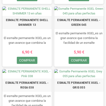
perfectamente, sin arañazos,
retoques ni manchas, fácil de
quitar, en 10 minutos!!• Este
esmalte no se puede secar al aire,
ESMALTE PERMANENTE SHELL
ESMALTE PERMANENTE XGEL -
tiene que ser “curado” en una
SHIMMER 13
GREEN 045
lámpara LED/UV.
El esmalte permanente XGEL,es un
El esmalte permanente XGEL,es un
gran avance que combina la
gran avance que combina la
facilidad de un esmalte
facilidad de un esmalte
permanente con la durabilidad de
6,90 €
5,90 €
permanente con la durabilidad de
un gel.
un gel.
Durante un minimo de 15 dias
COMPRAR
COMPRAR
Durante un minimo de 15 dias
disfruta de sus uñas
disfruta de sus uñas
perfectamente, sin arañazos,
perfectamente, sin arañazos,
retoques ni manchas, fácil de
retoques ni manchas, fácil de
quitar, en 10 minutos!!• Este
quitar, en 10 minutos!!• Este
esmalte no se puede secar al aire,
ESMALTE PERMANENTE XGEL -
ESMALTE PERMANENTE XGEL -
esmalte no se puede secar al aire,
tiene que ser “curado” en una
ROSA 038
GRIS 055
tiene que ser “curado” en una
lámpara LED/UV.
lámpara LED/UV.
El esmalte permanente XGEL,es un
gran avance que combina la
facilidad de un esmalte