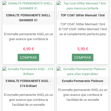
ESMALTE PERMANENTE SHELL
TOP COAT Glitter Mermaid 15ml
SHIMMER 01
TOP COAT Glitter Mermaid 15ml
El TOP COAT Glitter Mermaid 15ml
El esmalte permanente XGEL,es un
es el complemento perfecto para
gran avance que combina la
cualquier manicura y te asegurará
facilidad de un esmalte
lucir unas uñas deslumbrantes y
6,90 €
5,90 €
permanente con la durabilidad de
únicas.
un gel.
Con su impresionante acabado de
COMPRAR
COMPRAR
Durante un minimo de 15 dias
purpurina, este top coat
disfruta de sus uñas
transformará por completo tu
perfectamente, sin arañazos,
esmalte de uñas, dándole un toque
retoques ni manchas, fácil de
de magia y glamour. Ya sea que
quitar, en 10 minutos!!• Este
estés buscando añadir un poco de
ESMALTE PERMANENTE XGEL -
Esmalte Permanente Platinum
esmalte no se puede secar al aire,
brillo a tu manicura para una
374 Brilliant
tiene que ser “curado” en una
ocasión especial o simplemente
El esmalte permanente XGEL,es un
lámpara LED/UV.
quieras destacar en tu día a día,
El esmalte permanente XGEL,es un
gran avance que combina la
este producto es imprescindible.
gran avance que combina la
facilidad de un esmalte
La fórmula de este top coat está
facilidad de un esmalte
permanente con la durabilidad de
diseñada para ser de larga
permanente con la durabilidad de
un gel.