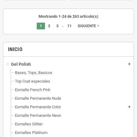
perfectamente, sin arañazos,
retoques ni manchas, fácil de
Mostrando 1-24 de 263 artículo(s)
quitar, en 10 minutos!!• Este
esmalte no se puede secar al aire,
…
1
2
3
11
navigate_next
SIGUIENTE
tiene que ser “curado” en una
lámpara LED/UV.
INICIO
Gel Polish
add
Bases, Tops, Basicos
Top Coat especiales
Esmalte French Pink
Esmalte Permanente Nude
Esmalte Permanente Color
add
Esmalte Permanente Neon
Esmaltes Glitter
Esmaltes Platinum