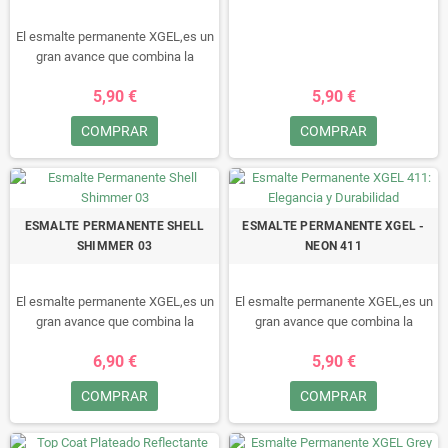
tus uñas al siguiente nivel con el
TOP COAT Glitter Mermaid 15ml.
El esmalte permanente XGEL,es un
¡Hazte notar y muestra tu estilo
gran avance que combina la
único con unas uñas
facilidad de un esmalte
espectaculares!
5,90 €
5,90 €
permanente con la durabilidad de
un gel.
COMPRAR
COMPRAR
Durante un minimo de 15 dias
disfruta de sus uñas
perfectamente, sin arañazos,
retoques ni manchas, fácil de
quitar, en 10 minutos!!• Este
ESMALTE PERMANENTE SHELL
ESMALTE PERMANENTE XGEL -
esmalte no se puede secar al aire,
SHIMMER 03
NEON 411
tiene que ser “curado” en una
lámpara LED/UV.
El esmalte permanente XGEL,es un
El esmalte permanente XGEL,es un
gran avance que combina la
gran avance que combina la
facilidad de un esmalte
facilidad de un esmalte
6,90 €
5,90 €
permanente con la durabilidad de
permanente con la durabilidad de
un gel.
un gel.
COMPRAR
COMPRAR
Durante un minimo de 15 dias
Durante un minimo de 15 dias
disfruta de sus uñas
disfruta de sus uñas
perfectamente, sin arañazos,
perfectamente, sin arañazos,