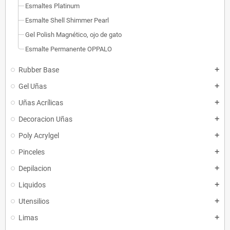
Esmaltes Platinum
Esmalte Shell Shimmer Pearl
Gel Polish Magnético, ojo de gato
Esmalte Permanente OPPALO
Rubber Base
add
Gel Uñas
add
Uñas Acrílicas
add
Decoracion Uñas
add
Poly Acrylgel
add
Pinceles
add
Depilacion
add
Liquidos
add
Utensilios
add
Limas
add