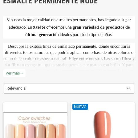
ESMALTE PERMANENTE NUDE
Si buscas la mejor calidad en esmaltes permanentes, has llegado al lugar
gran variedad de productos de
adecuado. En
Xgel
te ofrecemos una
última generación
ideales para todo tipo de uñas.
Descubre la exitosa línea de esmaltado permanente, donde encontrarás
diferentes tonos naturales que podrás aplicar como base de otros colores o
como único color de aspecto natural. Elige entre nuestras bases
con fibra y
sin fibra
o escoge tu top de esmalte permanente mate o con brillo. Y para
ir siempre a la moda, elige cada temporada entre los 200 colores de la línea
Ver más
expand_more
de esmaltes permanentes
Relevancia
Esmaltes permanentes duraderos como un gel, hasta 3 semanas en tus
Ideales para uñas naturales y artificiales
manos.
, utilizables en las uñas
de los pies, no dañan las uñas naturales, no desprenden olor y curan en
NUEVO
lámpara UV 36W y en lámpara LED.