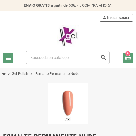
ENVIO
GRATIS
a partir de 50€.
-
.
COMPRA AHORA
.
person
Iniciar sesión
0
view_headline
search
chevron_right
chevron_right
Gel Polish
Esmalte Permanente Nude