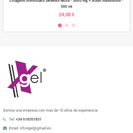
sh
Colágeno hidrolizado Swedish Nutra - 5000 mg + Ácido hialurónico -
Prob
500 ml
24,08 €
Somos una empresa con mas de 10 años de experiencia
Tel:
+34 618351831
Email: infoxgel@gmail.es