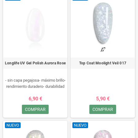
Longlife UV Gel Polish Aurora Rose
Top Coat Moolight Veil 017
- sin capa pegajosa- máximo brillo-
rendimiento duradero- durabilidad
excepcional- libre de ácido
6,90 €
5,90 €
metacrílico- resistente a rayones-
flexible
COMPRAR
COMPRAR
NUEVO
NUEVO