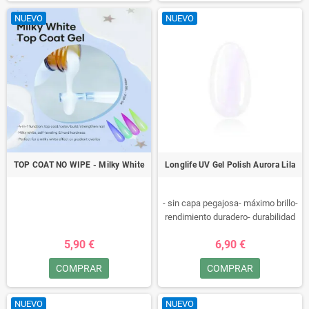
NUEVO
NUEVO
TOP COAT NO WIPE - Milky White
Longlife UV Gel Polish Aurora Lila
- sin capa pegajosa- máximo brillo-
rendimiento duradero- durabilidad
excepcional- libre de ácido
5,90 €
6,90 €
metacrílico- resistente a rayones-
flexible
COMPRAR
COMPRAR
NUEVO
NUEVO