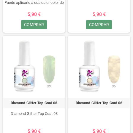
único con unas uñas
Puede aplicarlo a cualquier color de
espectaculares!
esmalte permanente y traerá el
5,90 €
5,90 €
brillo del color en la oscuridad.Agite
bien la botella para que el brillo
COMPRAR
COMPRAR
pueda ser estable e igual a todas
las capas antes de usar.
Diamond Glitter Top Coat 08
Diamond Glitter Top Coat 06
Diamond Glitter Top Coat 08
5,90 €
5,90 €