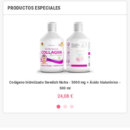
PRODUCTOS ESPECIALES
sh
Colágeno hidrolizado Swedish Nutra - 5000 mg + Ácido hialurónico -
Prob
500 ml
24,08 €