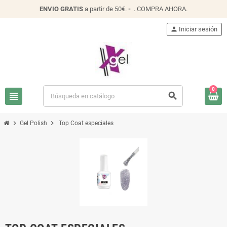
ENVIO
GRATIS
a partir de 50€.
-
.
COMPRA AHORA
.
person
Iniciar sesión
0
view_headline
search
chevron_right
chevron_right
Gel Polish
Top Coat especiales