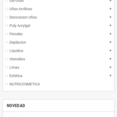
Gel Uñas
add
Uñas Acrílicas
add
Decoracion Uñas
add
Poly Acrylgel
add
Pinceles
add
Depilacion
add
Liquidos
add
Utensilios
add
Limas
add
Estetica
add
NUTRICOSMETICA
NOVEDAD