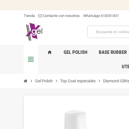
Tienda
Contacte con nosotros
WhatsApp 618351831
GEL POLISH
BASE RUBBER
home
view_headline
UTE
chevron_right
Gel Polish
chevron_right
Top Coat especiales
chevron_right
Diamond Glitt