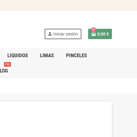
0
person
Iniciar sesión
0,00 €
LIQUIDOS
LIMAS
PINCELES
PRO
LOG