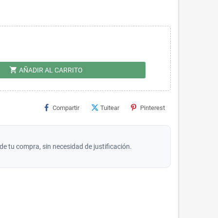
shopping_cart
AÑADIR AL CARRITO
Compartir
Tuitear
Pinterest
de tu compra, sin necesidad de justificación.