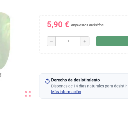
5,90 €
Impuestos incluidos
remove
add
Derecho de desistimiento
Dispones de 14 días naturales para desistir 
Más información
zoom_out_map