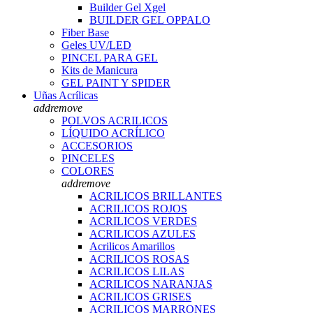
Builder Gel Xgel
BUILDER GEL OPPALO
Fiber Base
Geles UV/LED
PINCEL PARA GEL
Kits de Manicura
GEL PAINT Y SPIDER
Uñas Acrílicas
add
remove
POLVOS ACRILICOS
LÍQUIDO ACRÍLICO
ACCESORIOS
PINCELES
COLORES
add
remove
ACRILICOS BRILLANTES
ACRILICOS ROJOS
ACRILICOS VERDES
ACRILICOS AZULES
Acrilicos Amarillos
ACRILICOS ROSAS
ACRILICOS LILAS
ACRILICOS NARANJAS
ACRILICOS GRISES
ACRILICOS MARRONES