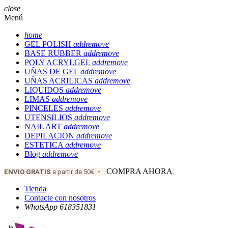
close
Menú
home
GEL POLISH
add
remove
BASE RUBBER
add
remove
POLY ACRYLGEL
add
remove
UÑAS DE GEL
add
remove
UÑAS ACRILICAS
add
remove
LIQUIDOS
add
remove
LIMAS
add
remove
PINCELES
add
remove
UTENSILIOS
add
remove
NAIL ART
add
remove
DEPILACION
add
remove
ESTETICA
add
remove
Blog
add
remove
COMPRA AHORA
ENVIO
GRATIS
a partir de 50€.
-
.
.
Tienda
Contacte con nosotros
WhatsApp 618351831