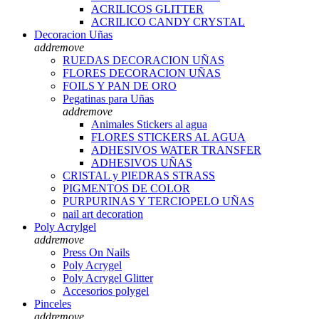
ACRILICOS GLITTER
ACRILICO CANDY CRYSTAL
Decoracion Uñas
add
remove
RUEDAS DECORACION UÑAS
FLORES DECORACION UÑAS
FOILS Y PAN DE ORO
Pegatinas para Uñas
add
remove
Animales Stickers al agua
FLORES STICKERS AL AGUA
ADHESIVOS WATER TRANSFER
ADHESIVOS UÑAS
CRISTAL y PIEDRAS STRASS
PIGMENTOS DE COLOR
PURPURINAS Y TERCIOPELO UÑAS
nail art decoration
Poly Acrylgel
add
remove
Press On Nails
Poly Acrygel
Poly Acrygel Glitter
Accesorios polygel
Pinceles
add
remove