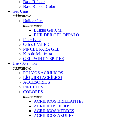
Base Rubber
Base Rubber Color
Gel Uñas
add
remove
Builder Gel
add
remove
Builder Gel Xgel
BUILDER GEL OPPALO
Fiber Base
Geles UV/LED
PINCEL PARA GEL
Kits de Manicura
GEL PAINT Y SPIDER
Uñas Acrílicas
add
remove
POLVOS ACRILICOS
LÍQUIDO ACRÍLICO
ACCESORIOS
PINCELES
COLORES
add
remove
ACRILICOS BRILLANTES
ACRILICOS ROJOS
ACRILICOS VERDES
ACRILICOS AZULES