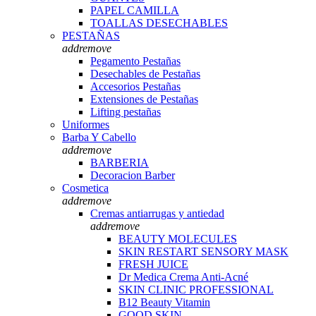
PAPEL CAMILLA
TOALLAS DESECHABLES
PESTAÑAS
add
remove
Pegamento Pestañas
Desechables de Pestañas
Accesorios Pestañas
Extensiones de Pestañas
Lifting pestañas
Uniformes
Barba Y Cabello
add
remove
BARBERIA
Decoracion Barber
Cosmetica
add
remove
Cremas antiarrugas y antiedad
add
remove
BEAUTY MOLECULES
SKIN RESTART SENSORY MASK
FRESH JUICE
Dr Medica Crema Anti-Acné
SKIN CLINIC PROFESSIONAL
B12 Beauty Vitamin
GOOD SKIN