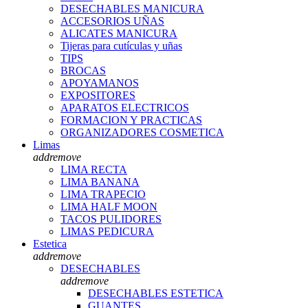
DESECHABLES MANICURA
ACCESORIOS UÑAS
ALICATES MANICURA
Tijeras para cutículas y uñas
TIPS
BROCAS
APOYAMANOS
EXPOSITORES
APARATOS ELECTRICOS
FORMACION Y PRACTICAS
ORGANIZADORES COSMETICA
Limas
add
remove
LIMA RECTA
LIMA BANANA
LIMA TRAPECIO
LIMA HALF MOON
TACOS PULIDORES
LIMAS PEDICURA
Estetica
add
remove
DESECHABLES
add
remove
DESECHABLES ESTETICA
GUANTES