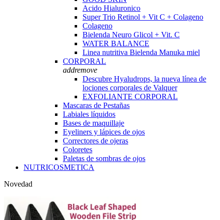
Acido Hialuronico
Super Trio Retinol + Vit C + Colageno
Colageno
Bielenda Neuro Glicol + Vit. C
WATER BALANCE
Linea nutritiva Bielenda Manuka miel
CORPORAL
add
remove
Descubre Hyaludrops, la nueva línea de
lociones corporales de Valquer
EXFOLIANTE CORPORAL
Mascaras de Pestañas
Labiales líquidos
Bases de maquillaje
Eyeliners y lápices de ojos
Correctores de ojeras
Coloretes
Paletas de sombras de ojos
NUTRICOSMETICA
Novedad