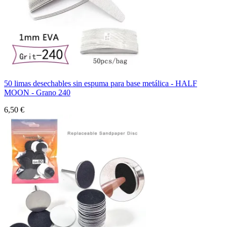
50 limas desechables sin espuma para base metálica - HALF
MOON - Grano 240
6,50 €