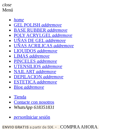
close
Menú
home
GEL POLISH
add
remove
BASE RUBBER
add
remove
POLY ACRYLGEL
add
remove
UÑAS DE GEL
add
remove
UÑAS ACRILICAS
add
remove
LIQUIDOS
add
remove
LIMAS
add
remove
PINCELES
add
remove
UTENSILIOS
add
remove
NAIL ART
add
remove
DEPILACION
add
remove
ESTETICA
add
remove
Blog
add
remove
Tienda
Contacte con nosotros
WhatsApp 618351831
person
Iniciar sesión
COMPRA AHORA
ENVIO
GRATIS
a partir de 50€.
-
.
.