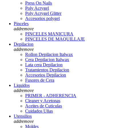
Press On Nails
Poly Acrygel
Poly Acrygel Glitter
Accesorios polygel
Pinceles
add
remove
PINCELES MANICURA
PINCELES DE MAQUILLAJE
Depilacion
add
remove
Rollon Depilacion Italwax
Cera Depilacion Italwax
Lata cera Depilacion
Tratamientos Depilacion
Accesorios Depilacion
Fusores de Cera
Liquidos
add
remove
PRIMER - ADHERENCIA
Cleaner y Acetonas
Aceites de Cuticulas
Cuidados Uñas
Utensilios
add
remove
Moldes