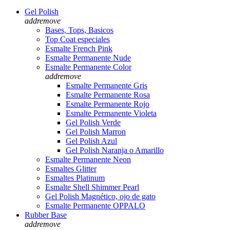
Gel Polish
add
remove
Bases, Tops, Basicos
Top Coat especiales
Esmalte French Pink
Esmalte Permanente Nude
Esmalte Permanente Color
add
remove
Esmalte Permanente Gris
Esmalte Permanente Rosa
Esmalte Permanente Rojo
Esmalte Permanente Violeta
Gel Polish Verde
Gel Polish Marron
Gel Polish Azul
Gel Polish Naranja o Amarillo
Esmalte Permanente Neon
Esmaltes Glitter
Esmaltes Platinum
Esmalte Shell Shimmer Pearl
Gel Polish Magnético, ojo de gato
Esmalte Permanente OPPALO
Rubber Base
add
remove