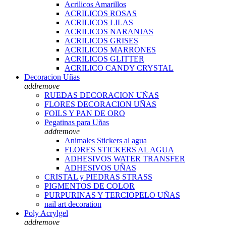
Acrilicos Amarillos
ACRILICOS ROSAS
ACRILICOS LILAS
ACRILICOS NARANJAS
ACRILICOS GRISES
ACRILICOS MARRONES
ACRILICOS GLITTER
ACRILICO CANDY CRYSTAL
Decoracion Uñas
add
remove
RUEDAS DECORACION UÑAS
FLORES DECORACION UÑAS
FOILS Y PAN DE ORO
Pegatinas para Uñas
add
remove
Animales Stickers al agua
FLORES STICKERS AL AGUA
ADHESIVOS WATER TRANSFER
ADHESIVOS UÑAS
CRISTAL y PIEDRAS STRASS
PIGMENTOS DE COLOR
PURPURINAS Y TERCIOPELO UÑAS
nail art decoration
Poly Acrylgel
add
remove