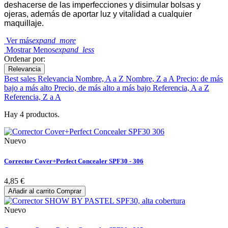
deshacerse de las imperfecciones y disimular bolsas y
ojeras, además de aportar luz y vitalidad a cualquier
maquillaje.
Ver más
expand_more
Mostrar Menos
expand_less
Ordenar por:
Relevancia
Best sales
Relevancia
Nombre, A a Z
Nombre, Z a A
Precio: de más
bajo a más alto
Precio, de más alto a más bajo
Referencia, A a Z
Referencia, Z a A
Hay 4 productos.
Nuevo
Corrector Cover+Perfect Concealer SPF30 - 306
4,85 €
Añadir al carrito
Comprar
Nuevo