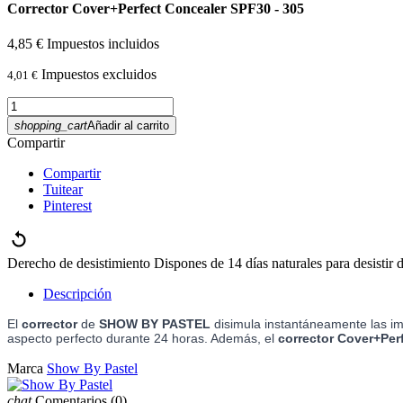
Corrector Cover+Perfect Concealer SPF30 - 305
4,85 €
Impuestos incluidos
Impuestos excluidos
4,01 €
shopping_cart
Añadir al carrito
Compartir
Compartir
Tuitear
Pinterest
Derecho de desistimiento
Dispones de 14 días naturales para desistir 
Descripción
El
corrector
de
SHOW BY PASTEL
disimula instantáneamente las imp
aspecto perfecto durante 24 horas. Además, el
corrector
Cover+Per
Marca
Show By Pastel
chat
Comentarios
(0)