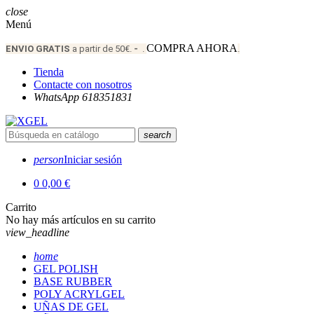
close
Menú
COMPRA AHORA
ENVIO
GRATIS
a partir de 50€.
-
.
.
Tienda
Contacte con nosotros
WhatsApp 618351831
search
person
Iniciar sesión
0
0,00 €
Carrito
No hay más artículos en su carrito
view_headline
home
GEL POLISH
BASE RUBBER
POLY ACRYLGEL
UÑAS DE GEL