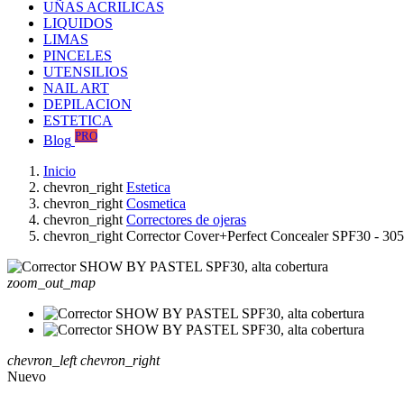
UÑAS ACRILICAS
LIQUIDOS
LIMAS
PINCELES
UTENSILIOS
NAIL ART
DEPILACION
ESTETICA
PRO
Blog
Inicio
chevron_right
Estetica
chevron_right
Cosmetica
chevron_right
Correctores de ojeras
chevron_right
Corrector Cover+Perfect Concealer SPF30 - 305
zoom_out_map
chevron_left
chevron_right
Nuevo