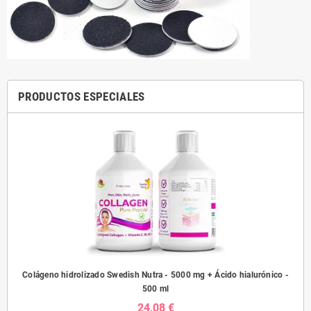
PRODUCTOS ESPECIALES
sh
Colágeno hidrolizado Swedish Nutra - 5000 mg + Ácido hialurónico -
Prob
500 ml
24,08 €