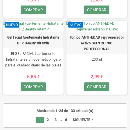
COMPRAR
COMPRAR
NUEVO
NUEVO
Gel facial fuertemente hidratante
Tónico ANTI-EDAD rejuvenecedor
B12 Beauty Vitamin
activo SKIN CLINIC
PROFESSIONAL
El GEL FACIAL fuertemente
hidratante es un cosmético ligero
200ml
para el cuidado diario de las pieles
secas y sensibles que requieren
5,85 €
2,99 €
especialmente un aumento del
nivel de hidratación. Puedes usarlo
COMPRAR
COMPRAR
tanto de día como de
noche. También es una base ideal
para el maquillaje.
Mostrando 1-24 de 133 artículo(s)
…
1
2
3
6
navigate_next
SIGUIENTE