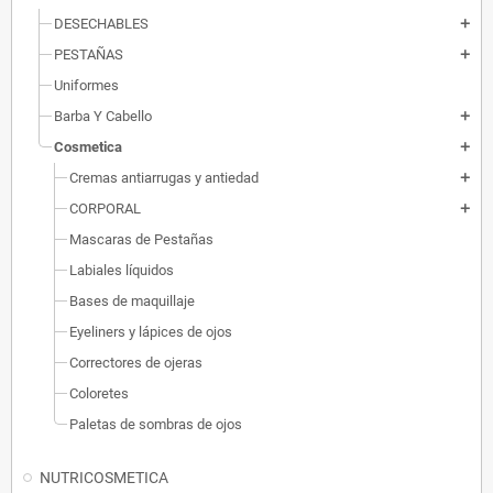
DESECHABLES
add
PESTAÑAS
add
Uniformes
Barba Y Cabello
add
Cosmetica
add
Cremas antiarrugas y antiedad
add
CORPORAL
add
Mascaras de Pestañas
Labiales líquidos
Bases de maquillaje
Eyeliners y lápices de ojos
Correctores de ojeras
Coloretes
Paletas de sombras de ojos
NUTRICOSMETICA