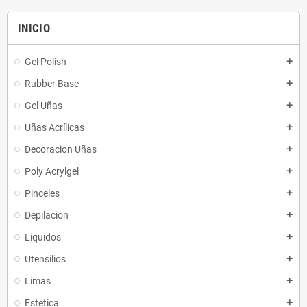
INICIO
Gel Polish
add
Rubber Base
add
Gel Uñas
add
Uñas Acrílicas
add
Decoracion Uñas
add
Poly Acrylgel
add
Pinceles
add
Depilacion
add
Liquidos
add
Utensilios
add
Limas
add
Estetica
add