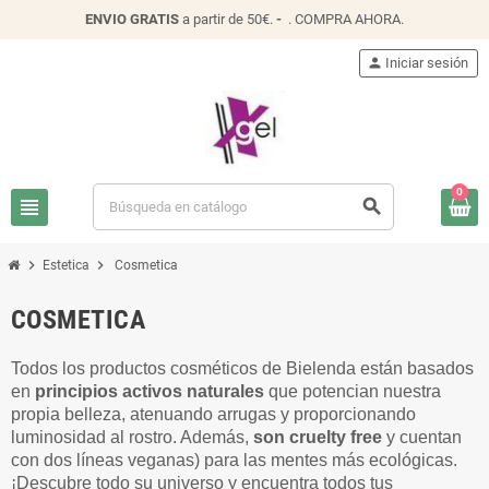
ENVIO
GRATIS
a partir de 50€.
-
.
COMPRA AHORA
.
person
Iniciar sesión
0
view_headline
search
chevron_right
chevron_right
Estetica
Cosmetica
COSMETICA
Todos los productos cosméticos de Bielenda están basados
en
principios activos naturales
que potencian nuestra
propia belleza, atenuando arrugas y proporcionando
luminosidad al rostro. Además,
son cruelty free
y cuentan
con dos líneas veganas
) para las mentes más ecológicas.
¡Descubre todo su universo y encuentra todos tus