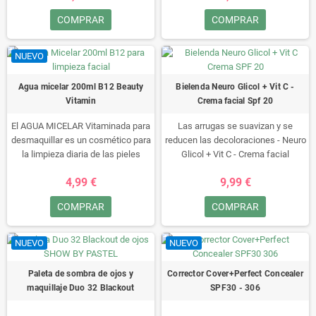
-Matifica, reduce la grasa y el brillo
COMPRAR
COMPRAR
de la piel.
-Aclara las decoloraciones, suaviza
los cambios de acné.
NUEVO
Agua micelar 200ml B12 Beauty
Bielenda Neuro Glicol + Vit C -
Vitamin
Crema facial Spf 20
El AGUA MICELAR Vitaminada para
Las arrugas se suavizan y se
desmaquillar es un cosmético para
reducen las decoloraciones - Neuro
la limpieza diaria de las pieles
Glicol + Vit C - Crema facial
secas y sensibles y para
hidratante Día Spf 20-50 ml
4,99 €
9,99 €
desmaquillar incluso el maquillaje
resistente al agua.
COMPRAR
COMPRAR
NUEVO
NUEVO
Paleta de sombra de ojos y
Corrector Cover+Perfect Concealer
maquillaje Duo 32 Blackout
SPF30 - 306