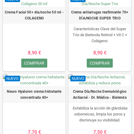
Crema Facial 50+ dia/noche 50 ml -
Crema antiarrugas reafirmante 70+
COLAGENO
DÍA/NOCHE SUPER TRIO
Características Clave del Super
Trio de Bielenda Retinol + Vit C +
Colágeno:
- El retinol liposomal activa los
8,90 €
8,90 €
procesos de renovación celular,
suaviza las arrugas, iguala la
COMPRAR
COMPRAR
textura de la piel y promueve la
síntesis de colágeno;- La Vitamina
C ultra-estable proporciona un
NUEVO
NUEVO
efecto antioxidante, otorgando a la
piel un brillo saludable natural;-
Neuro Hyaluron crema hidratante
Crema Día/Noche Dermatológico
Aclara las manchas de
concentrada 40+
Antiacné - Dr. Médica - Bielenda
pigmentación y previene su futura
aparición;
-Estabiliza la acción de glándulas
seborreicas, limpia los poros y
disminuye su visibilidad.
-Reduce el acné y previene
7,70 €
7,50 €
aparición de cambios nuevos.