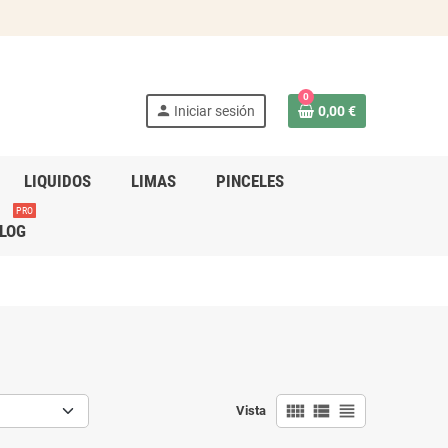
0
person
Iniciar sesión
0,00 €
LIQUIDOS
LIMAS
PINCELES
PRO
LOG
view_comfy
view_list
view_headline
Vista