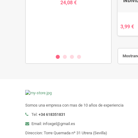
INDIV
24,08 €
ro, 500 ml,
Probiotico Liq
3,99 €
utra
lactis + Vita
500 ml,
€
Mostrand
Somos una empresa con mas de 10 años de experiencia
Tel:
+34 618351831
Email: infoxgel@gmail.es
Direccion: Torre Quemada nº 31 Utrera (Sevilla)