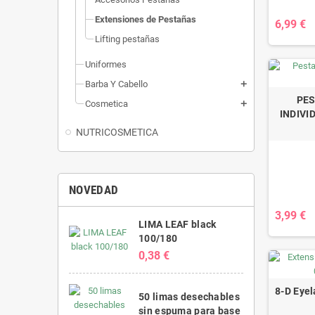
C
Extensiones de Pestañas
6,99 €
Lifting pestañas
Uniformes
Barba Y Cabello
add
PES
Cosmetica
add
INDIVI
NUTRICOSMETICA
NOVEDAD
PESTAÑA
TRI
3,99 €
LIMA LEAF black
100/180
0,38 €
8-D Eyel
50 limas desechables
sin espuma para base