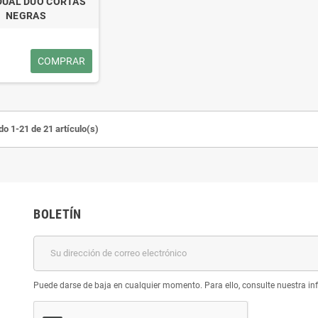
IDUAL DUO CORTAS
NEGRAS
uido, Bifidobacterium
Colágeno Hidrolizado Líquido Tipo 2,
Supl
COMPRAR
mina C + L-glutamina,
12000 mg, 500ml, Swedish Nutra
 Swedish Nutra
24,08 €
22,30 €
o 1-21 de 21 artículo(s)
BOLETÍN
Puede darse de baja en cualquier momento. Para ello, consulte nuestra inf