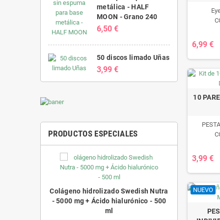
metálica - HALF
Ey
MOON - Grano 240
C
6,50 €
6,99 €
50 discos limado Uñas
3,99 €
10 PAR
PESTA
PRODUCTOS ESPECIALES
C
3,99 €
NUEVO
Colágeno hidrolizado Swedish Nutra
- 5000 mg + Ácido hialurónico - 500
ml
PES