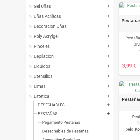
Gel Uñas
add
Uñas Acrílicas
add
Pestañas
Decoracion Uñas
add
Poly Acrylgel
add
Pestaña
Gru
Pinceles
add
Depilacion
add
C
3,99 €
Liquidos
add
Utensilios
add
Limas
add
Estetica
add
Pestaña
DESECHABLES
add
PESTAÑAS
add
Pest
Pegamento Pestañas
G
pelo Kor
Desechables de Pestañas
lo
Accesorios Pestañas