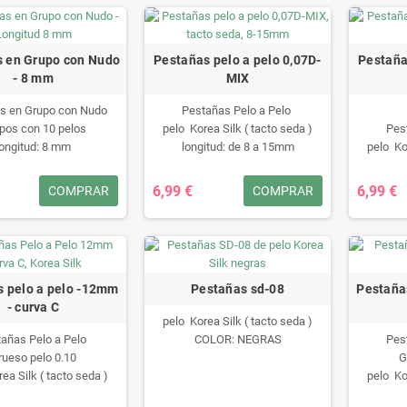
 en Grupo con Nudo
Pestañas pelo a pelo 0,07D-
Pestaña
- 8 mm
MIX
s en Grupo con Nudo
Pestañas Pelo a Pelo
pos con 10 pelos
pelo Korea Silk ( tacto seda )
Pes
longitud: 8 mm
longitud: de 8 a 15mm
pelo Kor
OLOR: NEGRAS
COLOR: NEGRAS
lon
C
6,99 €
6,99 €
COMPRAR
COMPRAR
s pelo a pelo -12mm
Pestañas sd-08
Pestaña
- curva C
pelo Korea Silk ( tacto seda )
añas Pelo a Pelo
COLOR: NEGRAS
Pes
rueso pelo 0.10
G
ea Silk ( tacto seda )
pelo Kor
ngitud: de 12mm
lo