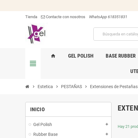
Tienda
Contacte con nosotros
WhatsApp 618351831
GEL POLISH
BASE RUBBER
home
view_headline
UTE
chevron_right
Estetica
chevron_right
PESTAÑAS
chevron_right
Extensiones de Pestañas
EXTEN
INICIO
Gel Polish
add
Hay 21 prod
Rubber Base
add