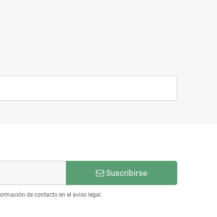
emento de hierro, 500 ml,
Colágeno hidrolizado Swedish Nutra
Swedish Nutra
- 5000 mg + Ácido hialurónico - 500
ml
19,90 €
24,08 €
Suscribirse
ormación de contacto en el aviso legal.