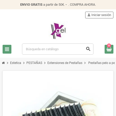
ENVIO
GRATIS
a partir de 50€.
-
.
COMPRA AHORA
.
person
Iniciar sesión
0
view_headline
search
chevron_right
chevron_right
chevron_right
chevron_right
Estetica
PESTAÑAS
Extensiones de Pestañas
Pestañas pelo a pe