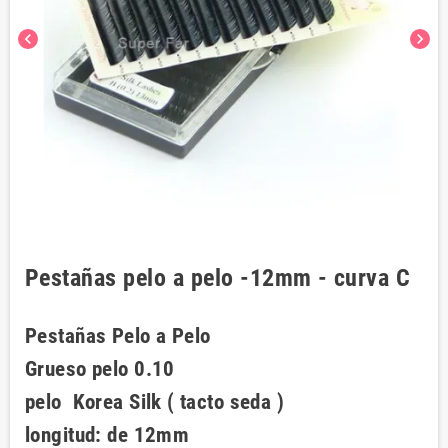
chevron_left
chevron_right
Pestañas pelo a pelo -12mm - curva C
Pestañas Pelo a Pelo
Grueso pelo 0.10
pelo Korea Silk ( tacto seda )
longitud: de 12mm