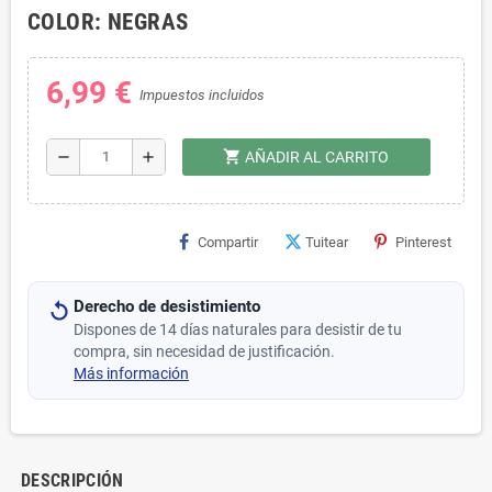
COLOR: NEGRAS
6,99 €
Impuestos incluidos
shopping_cart
remove
add
AÑADIR AL CARRITO
Compartir
Tuitear
Pinterest
Derecho de desistimiento
Dispones de 14 días naturales para desistir de tu
compra, sin necesidad de justificación.
Más información
DESCRIPCIÓN