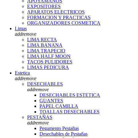
APOYAMANOS
EXPOSITORES
APARATOS ELECTRICOS
FORMACION Y PRACTICAS
ORGANIZADORES COSMETICA
Limas
add
remove
LIMA RECTA
LIMA BANANA
LIMA TRAPECIO
LIMA HALF MOON
TACOS PULIDORES
LIMAS PEDICURA
Estetica
add
remove
DESECHABLES
add
remove
DESECHABLES ESTETICA
GUANTES
PAPEL CAMILLA
TOALLAS DESECHABLES
PESTAÑAS
add
remove
Pegamento Pestañas
Desechables de Pestañas