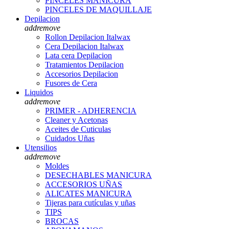
PINCELES MANICURA
PINCELES DE MAQUILLAJE
Depilacion
add
remove
Rollon Depilacion Italwax
Cera Depilacion Italwax
Lata cera Depilacion
Tratamientos Depilacion
Accesorios Depilacion
Fusores de Cera
Liquidos
add
remove
PRIMER - ADHERENCIA
Cleaner y Acetonas
Aceites de Cuticulas
Cuidados Uñas
Utensilios
add
remove
Moldes
DESECHABLES MANICURA
ACCESORIOS UÑAS
ALICATES MANICURA
Tijeras para cutículas y uñas
TIPS
BROCAS