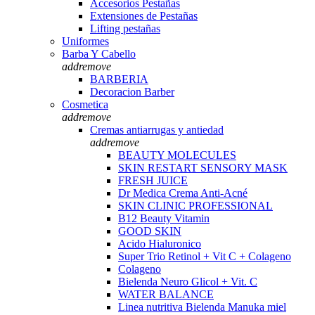
Accesorios Pestañas
Extensiones de Pestañas
Lifting pestañas
Uniformes
Barba Y Cabello
add
remove
BARBERIA
Decoracion Barber
Cosmetica
add
remove
Cremas antiarrugas y antiedad
add
remove
BEAUTY MOLECULES
SKIN RESTART SENSORY MASK
FRESH JUICE
Dr Medica Crema Anti-Acné
SKIN CLINIC PROFESSIONAL
B12 Beauty Vitamin
GOOD SKIN
Acido Hialuronico
Super Trio Retinol + Vit C + Colageno
Colageno
Bielenda Neuro Glicol + Vit. C
WATER BALANCE
Linea nutritiva Bielenda Manuka miel