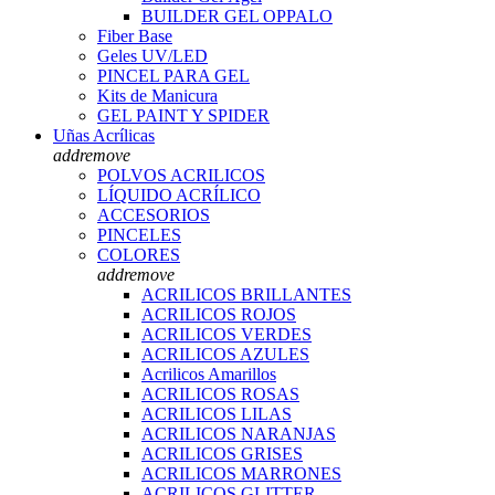
BUILDER GEL OPPALO
Fiber Base
Geles UV/LED
PINCEL PARA GEL
Kits de Manicura
GEL PAINT Y SPIDER
Uñas Acrílicas
add
remove
POLVOS ACRILICOS
LÍQUIDO ACRÍLICO
ACCESORIOS
PINCELES
COLORES
add
remove
ACRILICOS BRILLANTES
ACRILICOS ROJOS
ACRILICOS VERDES
ACRILICOS AZULES
Acrilicos Amarillos
ACRILICOS ROSAS
ACRILICOS LILAS
ACRILICOS NARANJAS
ACRILICOS GRISES
ACRILICOS MARRONES
ACRILICOS GLITTER