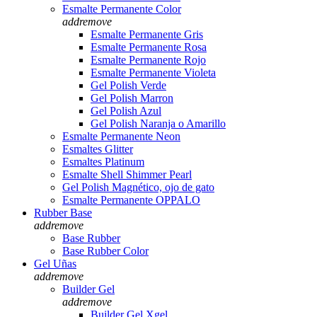
Esmalte Permanente Color
add
remove
Esmalte Permanente Gris
Esmalte Permanente Rosa
Esmalte Permanente Rojo
Esmalte Permanente Violeta
Gel Polish Verde
Gel Polish Marron
Gel Polish Azul
Gel Polish Naranja o Amarillo
Esmalte Permanente Neon
Esmaltes Glitter
Esmaltes Platinum
Esmalte Shell Shimmer Pearl
Gel Polish Magnético, ojo de gato
Esmalte Permanente OPPALO
Rubber Base
add
remove
Base Rubber
Base Rubber Color
Gel Uñas
add
remove
Builder Gel
add
remove
Builder Gel Xgel