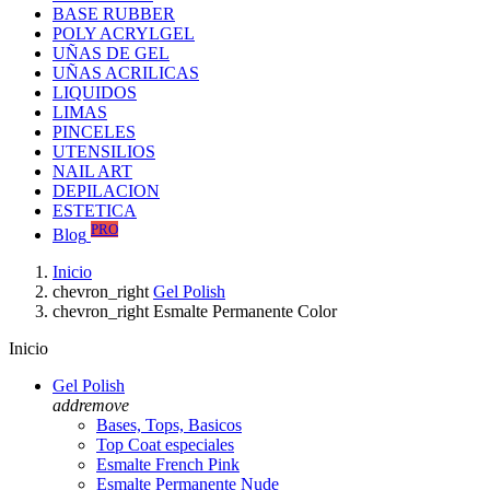
BASE RUBBER
POLY ACRYLGEL
UÑAS DE GEL
UÑAS ACRILICAS
LIQUIDOS
LIMAS
PINCELES
UTENSILIOS
NAIL ART
DEPILACION
ESTETICA
PRO
Blog
Inicio
chevron_right
Gel Polish
chevron_right
Esmalte Permanente Color
Inicio
Gel Polish
add
remove
Bases, Tops, Basicos
Top Coat especiales
Esmalte French Pink
Esmalte Permanente Nude