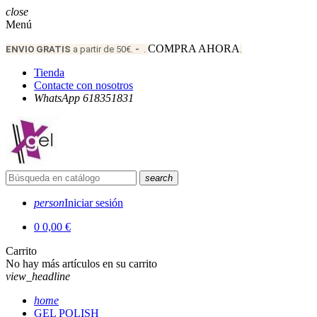
close
Menú
COMPRA AHORA
ENVIO
GRATIS
a partir de 50€.
-
.
.
Tienda
Contacte con nosotros
WhatsApp 618351831
search
person
Iniciar sesión
0
0,00 €
Carrito
No hay más artículos en su carrito
view_headline
home
GEL POLISH