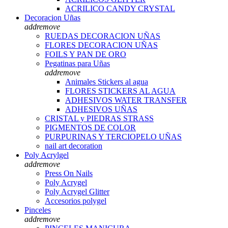
ACRILICO CANDY CRYSTAL
Decoracion Uñas
add
remove
RUEDAS DECORACION UÑAS
FLORES DECORACION UÑAS
FOILS Y PAN DE ORO
Pegatinas para Uñas
add
remove
Animales Stickers al agua
FLORES STICKERS AL AGUA
ADHESIVOS WATER TRANSFER
ADHESIVOS UÑAS
CRISTAL y PIEDRAS STRASS
PIGMENTOS DE COLOR
PURPURINAS Y TERCIOPELO UÑAS
nail art decoration
Poly Acrylgel
add
remove
Press On Nails
Poly Acrygel
Poly Acrygel Glitter
Accesorios polygel
Pinceles
add
remove