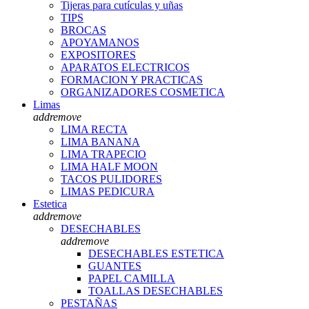
Tijeras para cutículas y uñas
TIPS
BROCAS
APOYAMANOS
EXPOSITORES
APARATOS ELECTRICOS
FORMACION Y PRACTICAS
ORGANIZADORES COSMETICA
Limas
add
remove
LIMA RECTA
LIMA BANANA
LIMA TRAPECIO
LIMA HALF MOON
TACOS PULIDORES
LIMAS PEDICURA
Estetica
add
remove
DESECHABLES
add
remove
DESECHABLES ESTETICA
GUANTES
PAPEL CAMILLA
TOALLAS DESECHABLES
PESTAÑAS