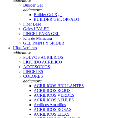
add
remove
Builder Gel
add
remove
Builder Gel Xgel
BUILDER GEL OPPALO
Fiber Base
Geles UV/LED
PINCEL PARA GEL
Kits de Manicura
GEL PAINT Y SPIDER
Uñas Acrílicas
add
remove
POLVOS ACRILICOS
LÍQUIDO ACRÍLICO
ACCESORIOS
PINCELES
COLORES
add
remove
ACRILICOS BRILLANTES
ACRILICOS ROJOS
ACRILICOS VERDES
ACRILICOS AZULES
Acrilicos Amarillos
ACRILICOS ROSAS
ACRILICOS LILAS