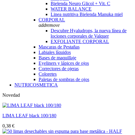
Bielenda Neuro Glicol + Vit. C
WATER BALANCE
Linea nutritiva Bielenda Manuka miel
CORPORAL
add
remove
Descubre Hyaludrops, la nueva línea de
lociones corporales de Valquer
EXFOLIANTE CORPORAL
Mascaras de Pestañas
Labiales líquidos
Bases de maquillaje
Eyeliners y lápices de ojos
Correctores de ojeras
Coloretes
Paletas de sombras de ojos
NUTRICOSMETICA
Novedad
LIMA LEAF black 100/180
0,38 €