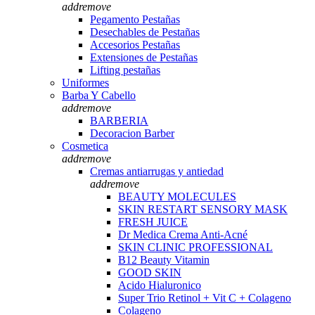
add
remove
Pegamento Pestañas
Desechables de Pestañas
Accesorios Pestañas
Extensiones de Pestañas
Lifting pestañas
Uniformes
Barba Y Cabello
add
remove
BARBERIA
Decoracion Barber
Cosmetica
add
remove
Cremas antiarrugas y antiedad
add
remove
BEAUTY MOLECULES
SKIN RESTART SENSORY MASK
FRESH JUICE
Dr Medica Crema Anti-Acné
SKIN CLINIC PROFESSIONAL
B12 Beauty Vitamin
GOOD SKIN
Acido Hialuronico
Super Trio Retinol + Vit C + Colageno
Colageno