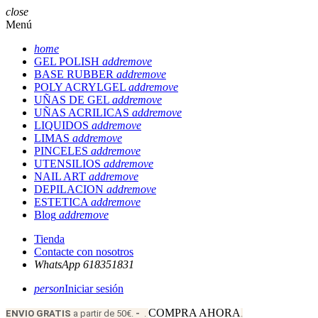
close
Menú
home
GEL POLISH
add
remove
BASE RUBBER
add
remove
POLY ACRYLGEL
add
remove
UÑAS DE GEL
add
remove
UÑAS ACRILICAS
add
remove
LIQUIDOS
add
remove
LIMAS
add
remove
PINCELES
add
remove
UTENSILIOS
add
remove
NAIL ART
add
remove
DEPILACION
add
remove
ESTETICA
add
remove
Blog
add
remove
Tienda
Contacte con nosotros
WhatsApp 618351831
person
Iniciar sesión
COMPRA AHORA
ENVIO
GRATIS
a partir de 50€.
-
.
.