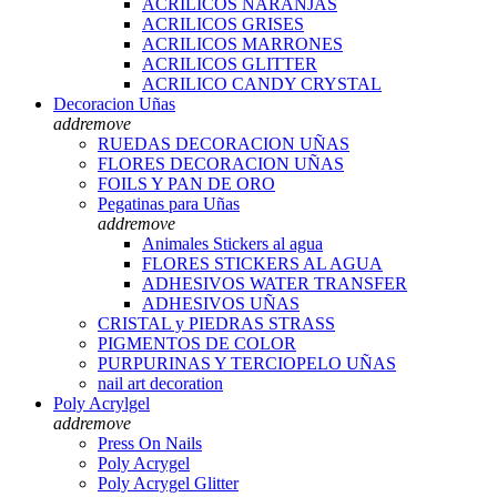
ACRILICOS NARANJAS
ACRILICOS GRISES
ACRILICOS MARRONES
ACRILICOS GLITTER
ACRILICO CANDY CRYSTAL
Decoracion Uñas
add
remove
RUEDAS DECORACION UÑAS
FLORES DECORACION UÑAS
FOILS Y PAN DE ORO
Pegatinas para Uñas
add
remove
Animales Stickers al agua
FLORES STICKERS AL AGUA
ADHESIVOS WATER TRANSFER
ADHESIVOS UÑAS
CRISTAL y PIEDRAS STRASS
PIGMENTOS DE COLOR
PURPURINAS Y TERCIOPELO UÑAS
nail art decoration
Poly Acrylgel
add
remove
Press On Nails
Poly Acrygel
Poly Acrygel Glitter