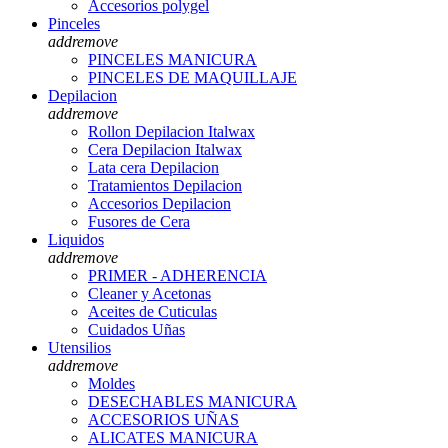
Accesorios polygel
Pinceles
add
remove
PINCELES MANICURA
PINCELES DE MAQUILLAJE
Depilacion
add
remove
Rollon Depilacion Italwax
Cera Depilacion Italwax
Lata cera Depilacion
Tratamientos Depilacion
Accesorios Depilacion
Fusores de Cera
Liquidos
add
remove
PRIMER - ADHERENCIA
Cleaner y Acetonas
Aceites de Cuticulas
Cuidados Uñas
Utensilios
add
remove
Moldes
DESECHABLES MANICURA
ACCESORIOS UÑAS
ALICATES MANICURA