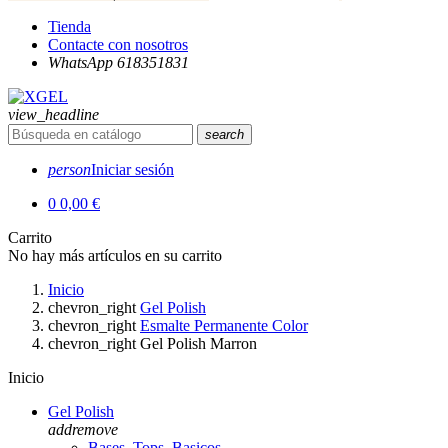
Tienda
Contacte con nosotros
WhatsApp 618351831
view_headline
search
person
Iniciar sesión
0
0,00 €
Carrito
No hay más artículos en su carrito
Inicio
chevron_right
Gel Polish
chevron_right
Esmalte Permanente Color
chevron_right
Gel Polish Marron
Inicio
Gel Polish
add
remove
Bases, Tops, Basicos