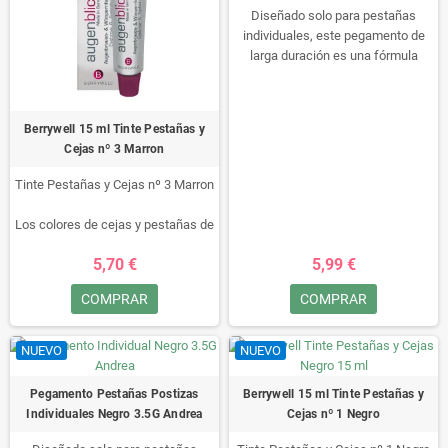
las pestañas y séquelo con un
Diseñado solo para pestañas
secador de pestañas.
individuales, este pegamento de
larga duración es una fórmula
impermeable sin látex que
mantiene las pestañas por hasta
dos semanas.
Berrywell 15 ml Tinte Pestañas y
Antes de aplicar las pestañas
Cejas nº 3 Marron
individuales, limpies a fondo sus
pestañas naturales y sus parpados
Tinte Pestañas y Cejas nº 3 Marron
para que estén libres de maquillaje
y grasa.
Los colores de cejas y pestañas de
BERRYWELL® enfatizan la
5,70 €
5,99 €
expresividad de los ojos así como
el volumen y la longitud de las
COMPRAR
COMPRAR
pestañas.
Beneficios:
NUEVO
NUEVO
aplicación sencilla
tiempo de exposición corto
Pegamento Pestañas Postizas
Berrywell 15 ml Tinte Pestañas y
dura hasta 6 semanas
Individuales Negro 3.5G Andrea
Cejas nº 1 Negro
sin amoníaco