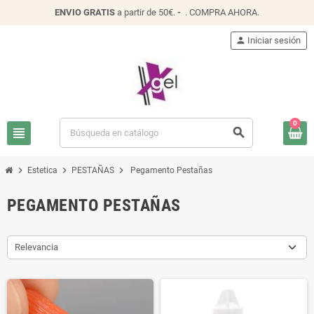
ENVIO
GRATIS
a partir de 50€.
-
.
COMPRA AHORA
.
person
Iniciar sesión
0
view_headline
search
chevron_right
chevron_right
chevron_right
Estetica
PESTAÑAS
Pegamento Pestañas
PEGAMENTO PESTAÑAS
Relevancia