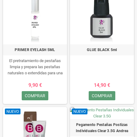
PRIMER EYELASH 5ML
GLUE BLACK 5ml
El pretratamiento de pestañas
limpia y prepara las pestañas
naturales o extendidas para una
máxima adhesión del pegamento.
9,90 €
14,90 €
La fórmula distintiva actúa
eliminando por completo todos los
COMPRAR
COMPRAR
aceites y residuos de las pestañas,
creando una pestaña
completamente limpia a la que
NUEVO
NUEVO
adherirse.
Pegamento Pestañas Postizas
¡Atención! Aplique el líquido de
Individuales Clear 3.5G Andrea
pretratamiento con el cepillo sobre