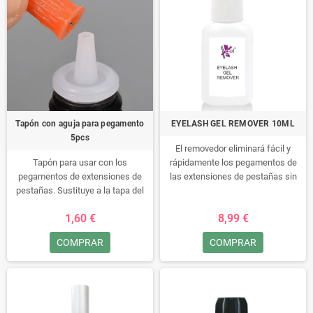
Tapón con aguja para pegamento
EYELASH GEL REMOVER 10ML
5pcs
El removedor eliminará fácil y
Tapón para usar con los
rápidamente los pegamentos de
pegamentos de extensiones de
las extensiones de pestañas sin
pestañas. Sustituye a la tapa del
dañar las pestañas naturales.
pegamento evitando que ésta se
1,60 €
8,99 €
pegue a la boquilla del pegamento.
Este es un removedor de grado
La aguja permite la extracción del
médico.
COMPRAR
COMPRAR
pegamento con fluidez facilitando
así su reutilización y
Validez: después de abrir, hasta 12
aprovechamiento al máximo.
meses