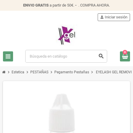
ENVIO
GRATIS
a partir de 50€.
-
.
COMPRA AHORA
.
person
Iniciar sesión
0
view_headline
search
chevron_right
chevron_right
chevron_right
chevron_right
Estetica
PESTAÑAS
Pegamento Pestañas
EYELASH GEL REMOVE