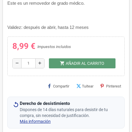
Este es un removedor de grado médico.
Validez: después de abrir, hasta 12 meses
8,99 €
Impuestos incluidos
shopping_cart
remove
add
AÑADIR AL CARRITO
Compartir
Tuitear
Pinterest
Derecho de desistimiento
Dispones de 14 días naturales para desistir de tu
compra, sin necesidad de justificación.
Más información