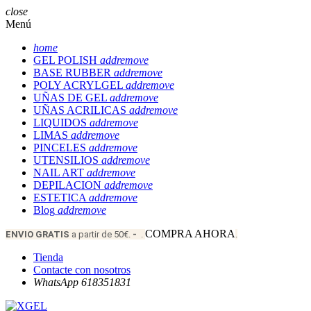
close
Menú
home
GEL POLISH
add
remove
BASE RUBBER
add
remove
POLY ACRYLGEL
add
remove
UÑAS DE GEL
add
remove
UÑAS ACRILICAS
add
remove
LIQUIDOS
add
remove
LIMAS
add
remove
PINCELES
add
remove
UTENSILIOS
add
remove
NAIL ART
add
remove
DEPILACION
add
remove
ESTETICA
add
remove
Blog
add
remove
COMPRA AHORA
ENVIO
GRATIS
a partir de 50€.
-
.
.
Tienda
Contacte con nosotros
WhatsApp 618351831