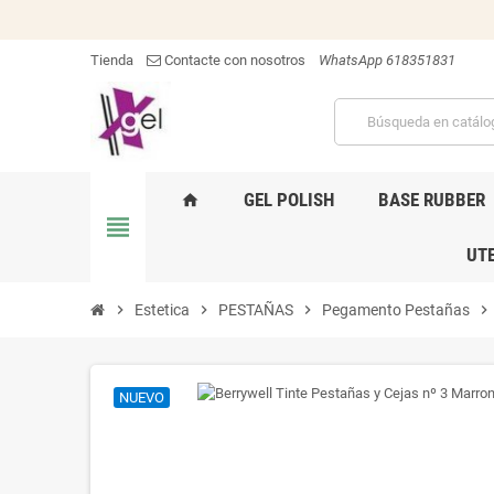
Tienda
Contacte con nosotros
WhatsApp 618351831
GEL POLISH
BASE RUBBER
home
view_headline
UTE
chevron_right
Estetica
chevron_right
PESTAÑAS
chevron_right
Pegamento Pestañas
chevron_right
NUEVO