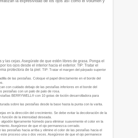
tizan la expresividad de los ojos así como el volumen y
s y las cejas. Asegúrate de que estén libres de grasa. Ponga el
los ojos desde el interior hacia el exterior. TIP: Tratar el
ma protectora de la piel.
TIP: Tratar el margen del párpado superior
adilla de las pestañas. Coloque el papel directamente en el borde del
os.
can con cuidado debajo de las pestañas inferiores en el borde del
us pestañas con un palo de palo de rosa.
estañas BERRYWELL® con 10 gotas de loción desarrolladora para
urada sobre las pestañas desde la base hasta la punta con la varita.
jas en la dirección del crecimiento. Se debe evitar la decoloración de la
 función de la intensidad deseada.
a de algodón ligeramente húmedo para eliminar suavemente el color en la
cimiento. Asegúrese de que el ojo permanezca cerrado.
de las pestañas hacia arriba y elimine el color de las pestañas hacia el
a este proceso una o dos veces. Asegúrese de que el ojo permanece