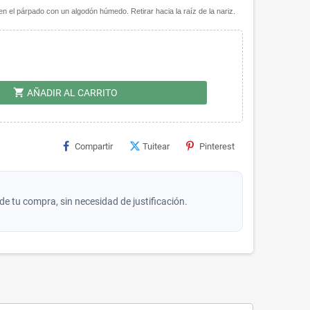
 en el párpado con un algodón húmedo. Retirar hacia la raíz de la nariz.
shopping_cart
AÑADIR AL CARRITO
Compartir
Tuitear
Pinterest
de tu compra, sin necesidad de justificación.