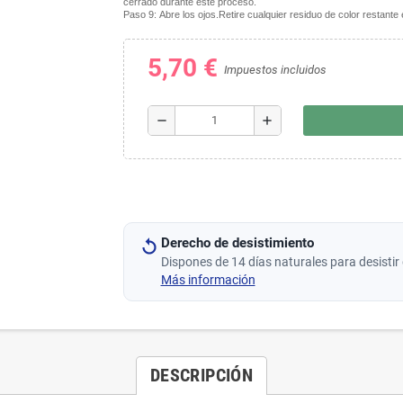
cerrado durante este proceso.
Paso 9:
Abre los ojos.Retire cualquier residuo de color restante
5,70 €
Impuestos incluidos
remove
add
Derecho de desistimiento
Dispones de 14 días naturales para desistir 
Más información
DESCRIPCIÓN