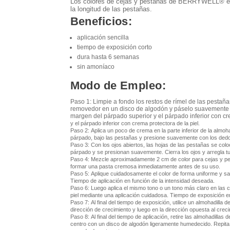
Los colores de cejas y pestañas de BERRYWELL® enfa
la longitud de las pestañas.
Beneficios:
aplicación sencilla
tiempo de exposición corto
dura hasta 6 semanas
sin amoníaco
Modo de Empleo:
Paso 1: Limpie a fondo los restos de rímel de las pestaña
removedor en un disco de algodón y páselo suavemente por 
margen del párpado superior y el párpado inferior con cre
y el párpado inferior con crema protectora de la piel.
Paso 2:
Aplica un poco de crema en la parte inferior de la almoh
párpado, bajo las pestañas y presione suavemente con los ded
Paso 3:
Con los ojos abiertos, las hojas de las pestañas se colo
párpado y se presionan suavemente. Cierra los ojos y arregla t
Paso 4:
Mezcle aproximadamente 2 cm de color para cejas y p
formar una pasta cremosa inmediatamente antes de su uso.
Paso 5:
Aplique cuidadosamente el color de forma uniforme y sat
Tiempo de aplicación en función de la intensidad deseada.
Paso 6:
Luego aplica el mismo tono o un tono más claro en las ce
piel mediante una aplicación cuidadosa. Tiempo de exposición en
Paso 7:
Al final del tiempo de exposición, utilice un almohadill
dirección de crecimiento y luego en la dirección opuesta al cre
Paso 8:
Al final del tiempo de aplicación, retire las almohadillas 
centro con un disco de algodón ligeramente humedecido. Repit