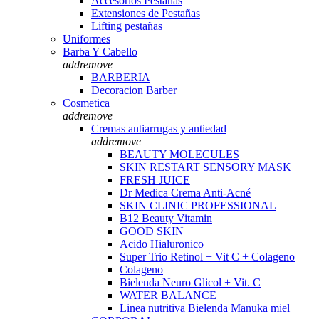
Accesorios Pestañas
Extensiones de Pestañas
Lifting pestañas
Uniformes
Barba Y Cabello
add
remove
BARBERIA
Decoracion Barber
Cosmetica
add
remove
Cremas antiarrugas y antiedad
add
remove
BEAUTY MOLECULES
SKIN RESTART SENSORY MASK
FRESH JUICE
Dr Medica Crema Anti-Acné
SKIN CLINIC PROFESSIONAL
B12 Beauty Vitamin
GOOD SKIN
Acido Hialuronico
Super Trio Retinol + Vit C + Colageno
Colageno
Bielenda Neuro Glicol + Vit. C
WATER BALANCE
Linea nutritiva Bielenda Manuka miel