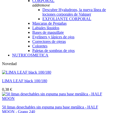
CORPORAL
add
remove
Descubre Hyaludrops, la nueva línea de
lociones corporales de Valquer
EXFOLIANTE CORPORAL
Mascaras de Pestañas
Labiales líquidos
Bases de maquillaje
Eyeliners y lápices de ojos
Correctores de ojeras
Coloretes
Paletas de sombras de ojos
NUTRICOSMETICA
Novedad
LIMA LEAF black 100/180
0,38 €
50 limas desechables sin espuma para base metálica - HALF
MOON - Grano 240