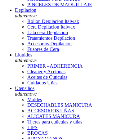
PINCELES DE MAQUILLAJE
Depilacion
add
remove
Rollon Depilacion Italwax
Cera Depilacion Italwax
Lata cera Depilacion
Tratamientos Depilacion
Accesorios Depilacion
Fusores de Cera
Liquidos
add
remove
PRIMER - ADHERENCIA
Cleaner y Acetonas
Aceites de Cuticulas
Cuidados Uñas
Utensilios
add
remove
Moldes
DESECHABLES MANICURA
ACCESORIOS UÑAS
ALICATES MANICURA
Tijeras para cutículas y uñas
TIPS
BROCAS
APOYAMANOS