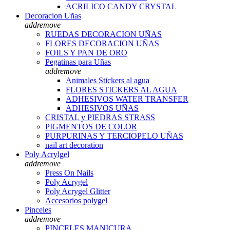
ACRILICO CANDY CRYSTAL
Decoracion Uñas
add
remove
RUEDAS DECORACION UÑAS
FLORES DECORACION UÑAS
FOILS Y PAN DE ORO
Pegatinas para Uñas
add
remove
Animales Stickers al agua
FLORES STICKERS AL AGUA
ADHESIVOS WATER TRANSFER
ADHESIVOS UÑAS
CRISTAL y PIEDRAS STRASS
PIGMENTOS DE COLOR
PURPURINAS Y TERCIOPELO UÑAS
nail art decoration
Poly Acrylgel
add
remove
Press On Nails
Poly Acrygel
Poly Acrygel Glitter
Accesorios polygel
Pinceles
add
remove
PINCELES MANICURA