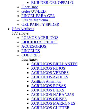
BUILDER GEL OPPALO
Fiber Base
Geles UV/LED
PINCEL PARA GEL
Kits de Manicura
GEL PAINT Y SPIDER
Uñas Acrílicas
add
remove
POLVOS ACRILICOS
LÍQUIDO ACRÍLICO
ACCESORIOS
PINCELES
COLORES
add
remove
ACRILICOS BRILLANTES
ACRILICOS ROJOS
ACRILICOS VERDES
ACRILICOS AZULES
Acrilicos Amarillos
ACRILICOS ROSAS
ACRILICOS LILAS
ACRILICOS NARANJAS
ACRILICOS GRISES
ACRILICOS MARRONES
ACRILICOS GLITTER