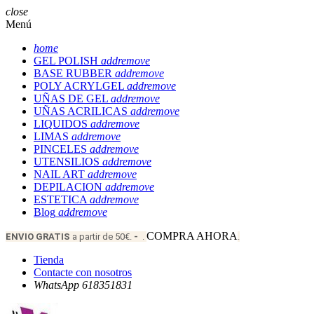
close
Menú
home
GEL POLISH
add
remove
BASE RUBBER
add
remove
POLY ACRYLGEL
add
remove
UÑAS DE GEL
add
remove
UÑAS ACRILICAS
add
remove
LIQUIDOS
add
remove
LIMAS
add
remove
PINCELES
add
remove
UTENSILIOS
add
remove
NAIL ART
add
remove
DEPILACION
add
remove
ESTETICA
add
remove
Blog
add
remove
COMPRA AHORA
ENVIO
GRATIS
a partir de 50€.
-
.
.
Tienda
Contacte con nosotros
WhatsApp 618351831