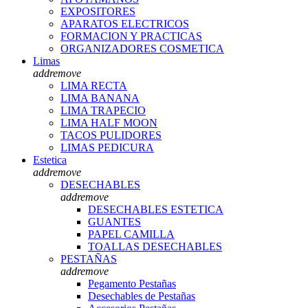
EXPOSITORES
APARATOS ELECTRICOS
FORMACION Y PRACTICAS
ORGANIZADORES COSMETICA
Limas
add
remove
LIMA RECTA
LIMA BANANA
LIMA TRAPECIO
LIMA HALF MOON
TACOS PULIDORES
LIMAS PEDICURA
Estetica
add
remove
DESECHABLES
add
remove
DESECHABLES ESTETICA
GUANTES
PAPEL CAMILLA
TOALLAS DESECHABLES
PESTAÑAS
add
remove
Pegamento Pestañas
Desechables de Pestañas