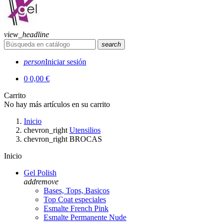
view_headline
search
person
Iniciar sesión
0
0,00 €
Carrito
No hay más artículos en su carrito
Inicio
chevron_right
Utensilios
chevron_right
BROCAS
Inicio
Gel Polish
add
remove
Bases, Tops, Basicos
Top Coat especiales
Esmalte French Pink
Esmalte Permanente Nude