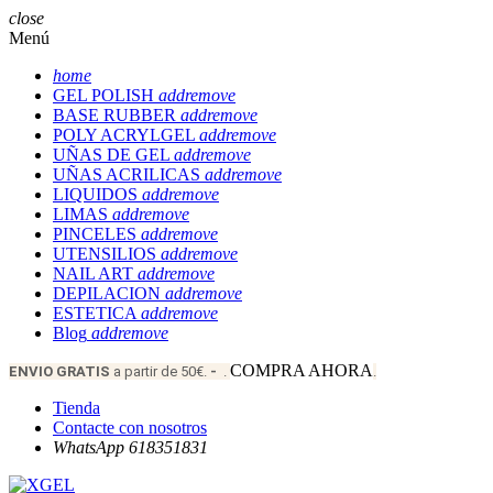
close
Menú
home
GEL POLISH
add
remove
BASE RUBBER
add
remove
POLY ACRYLGEL
add
remove
UÑAS DE GEL
add
remove
UÑAS ACRILICAS
add
remove
LIQUIDOS
add
remove
LIMAS
add
remove
PINCELES
add
remove
UTENSILIOS
add
remove
NAIL ART
add
remove
DEPILACION
add
remove
ESTETICA
add
remove
Blog
add
remove
COMPRA AHORA
ENVIO
GRATIS
a partir de 50€.
-
.
.
Tienda
Contacte con nosotros
WhatsApp 618351831