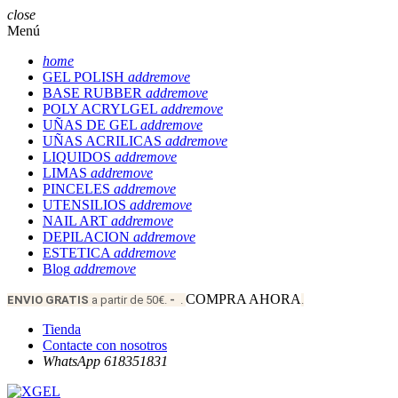
close
Menú
home
GEL POLISH
add
remove
BASE RUBBER
add
remove
POLY ACRYLGEL
add
remove
UÑAS DE GEL
add
remove
UÑAS ACRILICAS
add
remove
LIQUIDOS
add
remove
LIMAS
add
remove
PINCELES
add
remove
UTENSILIOS
add
remove
NAIL ART
add
remove
DEPILACION
add
remove
ESTETICA
add
remove
Blog
add
remove
COMPRA AHORA
ENVIO
GRATIS
a partir de 50€.
-
.
.
Tienda
Contacte con nosotros
WhatsApp 618351831