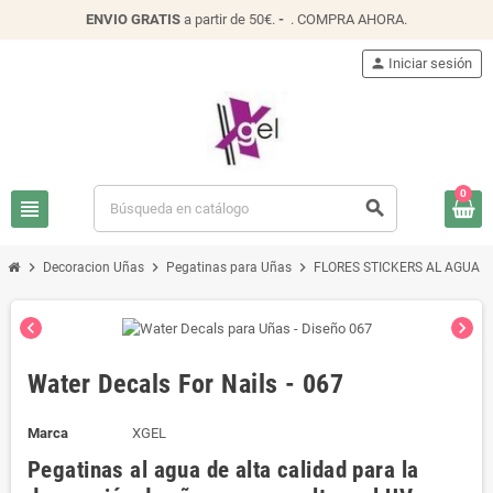
ENVIO
GRATIS
a partir de 50€.
-
.
COMPRA AHORA
.
person
Iniciar sesión
0
view_headline
search
chevron_right
chevron_right
chevron_right
chevron_
Decoracion Uñas
Pegatinas para Uñas
FLORES STICKERS AL AGUA
chevron_left
chevron_right
Water Decals For Nails - 067
Marca
XGEL
Pegatinas al agua de alta calidad para la