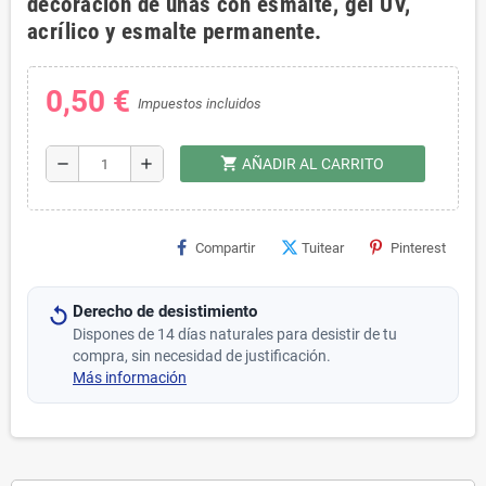
decoración de uñas con esmalte, gel UV,
acrílico y esmalte permanente.
0,50 €
Impuestos incluidos
shopping_cart
remove
add
AÑADIR AL CARRITO
Compartir
Tuitear
Pinterest
Derecho de desistimiento
Dispones de 14 días naturales para desistir de tu
compra, sin necesidad de justificación.
Más información