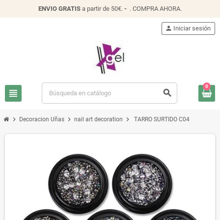
ENVIO
GRATIS
a partir de 50€.
-
.
COMPRA AHORA
.
person
Iniciar sesión
0
view_headline
search
chevron_right
chevron_right
chevron_right
Decoracion Uñas
nail art decoration
TARRO SURTIDO C04