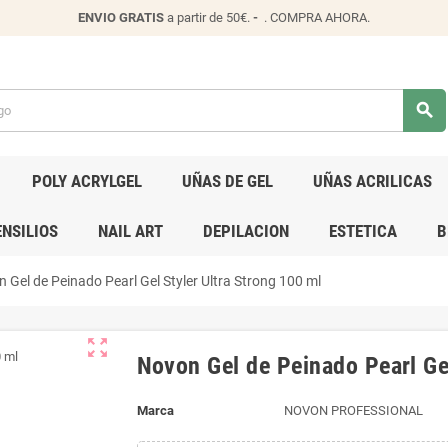
ENVIO
GRATIS
a partir de 50€.
-
.
COMPRA AHORA
.
search
POLY ACRYLGEL
UÑAS DE GEL
UÑAS ACRILICAS
NSILIOS
NAIL ART
DEPILACION
ESTETICA
B
 Gel de Peinado Pearl Gel Styler Ultra Strong 100 ml
zoom_out_map
Novon Gel de Peinado Pearl Gel
Marca
NOVON PROFESSIONAL