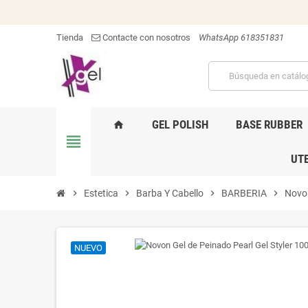
Tienda
Contacte con nosotros
WhatsApp 618351831
GEL POLISH
BASE RUBBER
home
view_headline
UTE
chevron_right
Estetica
chevron_right
Barba Y Cabello
chevron_right
BARBERIA
chevron_right
Novon
NUEVO