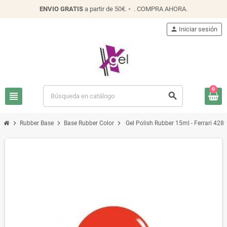
ENVIO
GRATIS
a partir de 50€.
-
.
COMPRA AHORA
.
person
Iniciar sesión
0
view_headline
search
chevron_right
chevron_right
chevron_right
Rubber Base
Base Rubber Color
Gel Polish Rubber 15ml - Ferrari 428