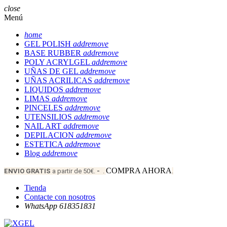
close
Menú
home
GEL POLISH
add
remove
BASE RUBBER
add
remove
POLY ACRYLGEL
add
remove
UÑAS DE GEL
add
remove
UÑAS ACRILICAS
add
remove
LIQUIDOS
add
remove
LIMAS
add
remove
PINCELES
add
remove
UTENSILIOS
add
remove
NAIL ART
add
remove
DEPILACION
add
remove
ESTETICA
add
remove
Blog
add
remove
COMPRA AHORA
ENVIO
GRATIS
a partir de 50€.
-
.
.
Tienda
Contacte con nosotros
WhatsApp 618351831