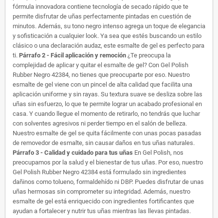
fórmula innovadora contiene tecnología de secado rápido que te
permite disfrutar de uñas perfectamente pintadas en cuestión de
minutos. Además, su tono negro intenso agrega un toque de elegancia
y sofisticación a cualquier look. Ya sea que estés buscando un estilo
clásico o una declaración audaz, este esmalte de gel es perfecto para
ti.
Párrafo 2 - Fácil aplicación y remoción
¿Te preocupa la
complejidad de aplicar y quitar el esmalte de gel? Con Gel Polish
Rubber Negro 42384, no tienes que preocuparte por eso. Nuestro
esmalte de gel viene con un pincel de alta calidad que facilita una
aplicación uniforme y sin rayas. Su textura suave se desliza sobre las
uñas sin esfuerzo, lo que te permite lograr un acabado profesional en
casa. Y cuando llegue el momento de retirarlo, no tendrás que luchar
con solventes agresivos ni perder tiempo en el salón de belleza.
Nuestro esmalte de gel se quita fácilmente con unas pocas pasadas
de removedor de esmalte, sin causar daños en tus uñas naturales.
Párrafo 3 - Calidad y cuidado para tus uñas
En Gel Polish, nos
preocupamos por la salud y el bienestar de tus uñas. Por eso, nuestro
Gel Polish Rubber Negro 42384 está formulado sin ingredientes
dañinos como tolueno, formaldehído ni DBP. Puedes disfrutar de unas
uñas hermosas sin comprometer su integridad. Además, nuestro
esmalte de gel está enriquecido con ingredientes fortificantes que
ayudan a fortalecer y nutrir tus uñas mientras las llevas pintadas.