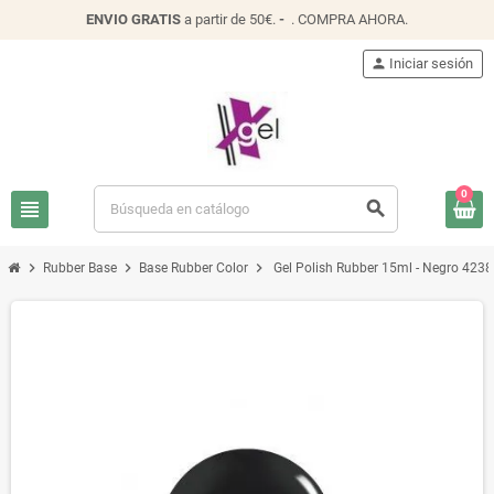
ENVIO
GRATIS
a partir de 50€.
-
.
COMPRA AHORA
.
person
Iniciar sesión
0
view_headline
search
chevron_right
chevron_right
chevron_right
Rubber Base
Base Rubber Color
Gel Polish Rubber 15ml - Negro 423