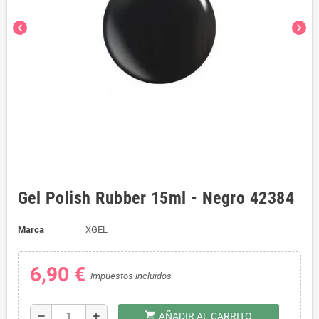
chevron_left
chevron_right
Gel Polish Rubber 15ml - Negro 42384
Marca
XGEL
6,90 €
Impuestos incluidos
shopping_cart
remove
add
AÑADIR AL CARRITO