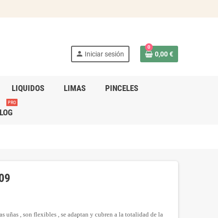
0
person
Iniciar sesión
0,00 €
LIQUIDOS
LIMAS
PINCELES
PRO
LOG
09
s uñas , son flexibles , se adaptan y cubren a la totalidad de la