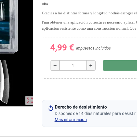
uña.
Gracias a las distintas formas y longitud podrás escoger e
Para obtener una aplicación correcta es necesario aplicar
aplicación resistente como una construcción normal. Que
4,99 €
Impuestos incluidos
remove
add
zoom_out_map
Derecho de desistimiento
Dispones de 14 días naturales para desistir 
Más información