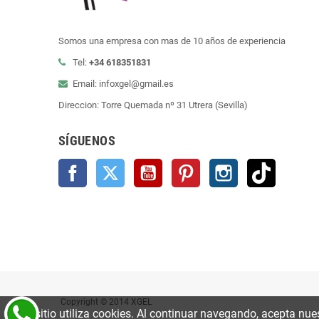
Somos una empresa con mas de 10 años de experiencia
Tel:
+34 618351831
Email: infoxgel@gmail.es
Direccion: Torre Quemada nº 31 Utrera (Sevilla)
SÍGUENOS
Facebook
Twitter
YouTube
Pinterest
Instagram
TikTok
Copyright © 2014 XGEL
Este sitio utiliza cookies. Al continuar navegando, acepta nue