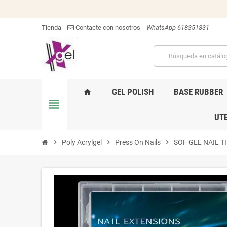
Tienda
Contacte con nosotros
WhatsApp 618351831
GEL POLISH
BASE RUBBER
home
view_headline
UTE
chevron_right
Poly Acrylgel
chevron_right
Press On Nails
chevron_right
SOF GEL NAIL TI