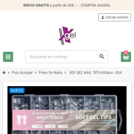
ENVIO
GRATIS
a partir de 50€.
-
.
COMPRA AHORA
.
person
Iniciar sesión
0
view_headline
search
chevron_right
chevron_right
chevron_right
Poly Acrylgel
Press On Nails
SOF GEL NAIL TIPS 600pcs - 004
NUEVO