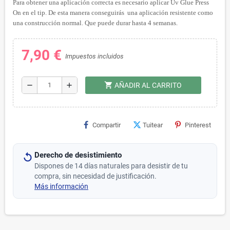
Para obtener una aplicación correcta es necesario aplicar Uv Glue Press
On en el tip. De esta manera conseguirás una aplicación resistente como
una construcción normal. Que puede durar hasta 4 semanas.
7,90 €
Impuestos incluidos
shopping_cart
remove
add
AÑADIR AL CARRITO
Compartir
Tuitear
Pinterest
Derecho de desistimiento
Dispones de 14 días naturales para desistir de tu
compra, sin necesidad de justificación.
Más información