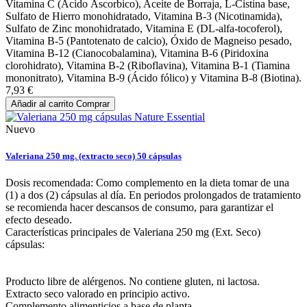
Vitamina C (Ácido Áscorbico), Aceite de Borraja, L-Cistina base,
Sulfato de Hierro monohidratado, Vitamina B-3 (Nicotinamida),
Sulfato de Zinc monohidratado, Vitamina E (DL-alfa-tocoferol),
Vitamina B-5 (Pantotenato de calcio), Óxido de Magneiso pesado,
Vitamina B-12 (Cianocobalamina), Vitamina B-6 (Piridoxina
clorohidrato), Vitamina B-2 (Riboflavina), Vitamina B-1 (Tiamina
mononitrato), Vitamina B-9 (Ácido fólico) y Vitamina B-8 (Biotina).
7,93 €
Añadir al carrito
Comprar
Nuevo
Valeriana 250 mg. (extracto seco) 50 cápsulas
Dosis recomendada: Como complemento en la dieta tomar de una
(1) a dos (2) cápsulas al día. En periodos prolongados de tratamiento
se recomienda hacer descansos de consumo, para garantizar el
efecto deseado.
Características principales de Valeriana 250 mg (Ext. Seco)
cápsulas:
Producto libre de alérgenos. No contiene gluten, ni lactosa.
Extracto seco valorado en principio activo.
Complemento alimenticios a base de planta.