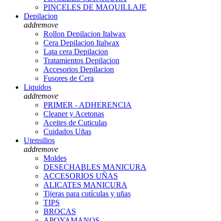
PINCELES DE MAQUILLAJE
Depilacion
add
remove
Rollon Depilacion Italwax
Cera Depilacion Italwax
Lata cera Depilacion
Tratamientos Depilacion
Accesorios Depilacion
Fusores de Cera
Liquidos
add
remove
PRIMER - ADHERENCIA
Cleaner y Acetonas
Aceites de Cuticulas
Cuidados Uñas
Utensilios
add
remove
Moldes
DESECHABLES MANICURA
ACCESORIOS UÑAS
ALICATES MANICURA
Tijeras para cutículas y uñas
TIPS
BROCAS
APOYAMANOS