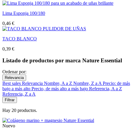
Lima Esponja 100/180
0,46 €
TACO BLANCO
0,39 €
Listado de productos por marca Nature Essential
Ordenar por:
Relevancia
Best sales
Relevancia
Nombre, A a Z
Nombre, Z a A
Precio: de más
bajo a más alto
Precio, de más alto a más bajo
Referencia, A a Z
Referencia, Z a A
Filtrar
Hay 20 productos.
Nuevo