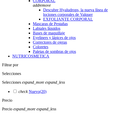
CORPORAL
add
remove
Descubre Hyaludrops, la nueva línea de
lociones corporales de Valquer
EXFOLIANTE CORPORAL
Mascaras de Pestañas
Labiales líquidos
Bases de maquillaje
Eyeliners y lápices de ojos
Correctores de ojeras
Coloretes
Paletas de sombras de ojos
NUTRICOSMETICA
Filtrar por
Selecciones
Selecciones
expand_more
expand_less
check
Nuevo
(20)
Precio
Precio
expand_more
expand_less