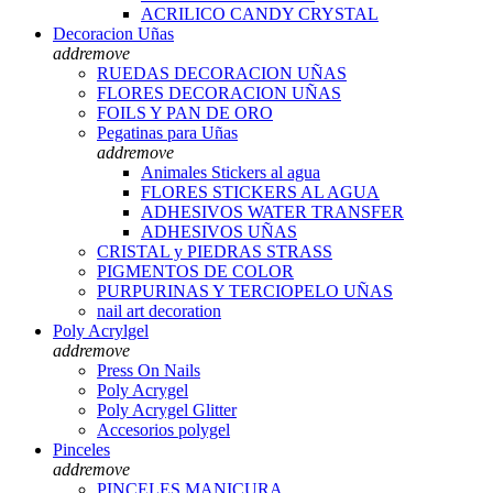
ACRILICO CANDY CRYSTAL
Decoracion Uñas
add
remove
RUEDAS DECORACION UÑAS
FLORES DECORACION UÑAS
FOILS Y PAN DE ORO
Pegatinas para Uñas
add
remove
Animales Stickers al agua
FLORES STICKERS AL AGUA
ADHESIVOS WATER TRANSFER
ADHESIVOS UÑAS
CRISTAL y PIEDRAS STRASS
PIGMENTOS DE COLOR
PURPURINAS Y TERCIOPELO UÑAS
nail art decoration
Poly Acrylgel
add
remove
Press On Nails
Poly Acrygel
Poly Acrygel Glitter
Accesorios polygel
Pinceles
add
remove
PINCELES MANICURA