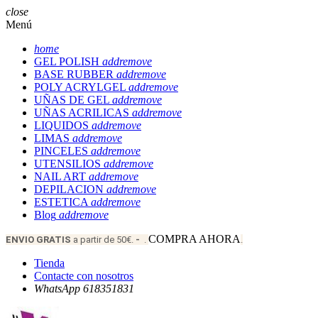
close
Menú
home
GEL POLISH
add
remove
BASE RUBBER
add
remove
POLY ACRYLGEL
add
remove
UÑAS DE GEL
add
remove
UÑAS ACRILICAS
add
remove
LIQUIDOS
add
remove
LIMAS
add
remove
PINCELES
add
remove
UTENSILIOS
add
remove
NAIL ART
add
remove
DEPILACION
add
remove
ESTETICA
add
remove
Blog
add
remove
COMPRA AHORA
ENVIO
GRATIS
a partir de 50€.
-
.
.
Tienda
Contacte con nosotros
WhatsApp 618351831