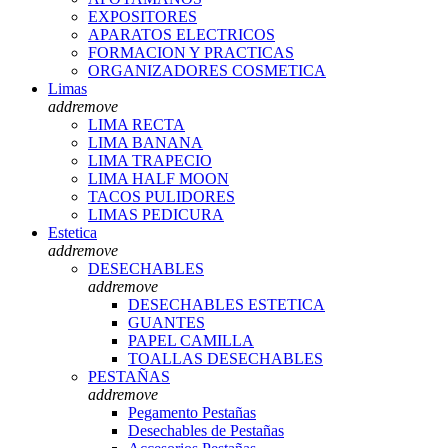
EXPOSITORES
APARATOS ELECTRICOS
FORMACION Y PRACTICAS
ORGANIZADORES COSMETICA
Limas
add
remove
LIMA RECTA
LIMA BANANA
LIMA TRAPECIO
LIMA HALF MOON
TACOS PULIDORES
LIMAS PEDICURA
Estetica
add
remove
DESECHABLES
add
remove
DESECHABLES ESTETICA
GUANTES
PAPEL CAMILLA
TOALLAS DESECHABLES
PESTAÑAS
add
remove
Pegamento Pestañas
Desechables de Pestañas