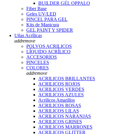
BUILDER GEL OPPALO
Fiber Base
Geles UV/LED
PINCEL PARA GEL
Kits de Manicura
GEL PAINT Y SPIDER
Uñas Acrílicas
add
remove
POLVOS ACRILICOS
LÍQUIDO ACRÍLICO
ACCESORIOS
PINCELES
COLORES
add
remove
ACRILICOS BRILLANTES
ACRILICOS ROJOS
ACRILICOS VERDES
ACRILICOS AZULES
Acrilicos Amarillos
ACRILICOS ROSAS
ACRILICOS LILAS
ACRILICOS NARANJAS
ACRILICOS GRISES
ACRILICOS MARRONES
ACRILICOS GLITTER