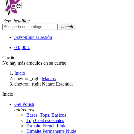
view_headline
search
person
Iniciar sesión
0
0,00 €
Carrito
No hay más artículos en su carrito
Inicio
chevron_right
Marcas
chevron_right
Nature Essential
Inicio
Gel Polish
add
remove
Bases, Tops, Basicos
Top Coat especiales
Esmalte French Pink
Esmalte Permanente Nude