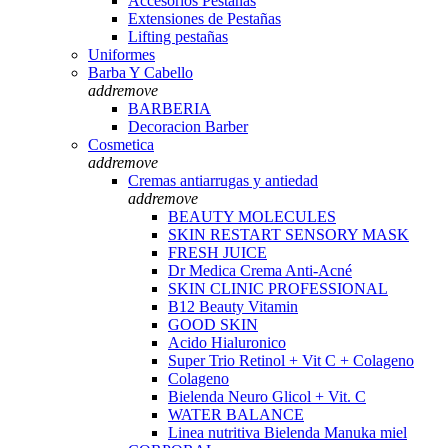
Accesorios Pestañas
Extensiones de Pestañas
Lifting pestañas
Uniformes
Barba Y Cabello
add
remove
BARBERIA
Decoracion Barber
Cosmetica
add
remove
Cremas antiarrugas y antiedad
add
remove
BEAUTY MOLECULES
SKIN RESTART SENSORY MASK
FRESH JUICE
Dr Medica Crema Anti-Acné
SKIN CLINIC PROFESSIONAL
B12 Beauty Vitamin
GOOD SKIN
Acido Hialuronico
Super Trio Retinol + Vit C + Colageno
Colageno
Bielenda Neuro Glicol + Vit. C
WATER BALANCE
Linea nutritiva Bielenda Manuka miel