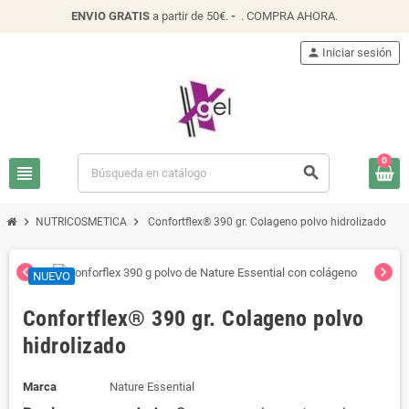
ENVIO
GRATIS
a partir de 50€.
-
.
COMPRA AHORA
.
person
Iniciar sesión
0
view_headline
search
chevron_right
chevron_right
NUTRICOSMETICA
Confortflex® 390 gr. Colageno polvo hidrolizado
chevron_left
chevron_right
NUEVO
Confortflex® 390 gr. Colageno polvo
hidrolizado
Marca
Nature Essential