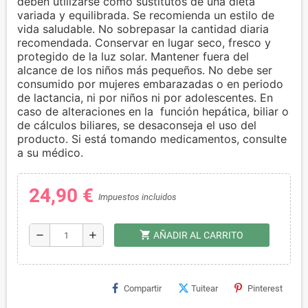
deben utilizarse como sustitutos de una dieta
variada y equilibrada. Se recomienda un estilo de
vida saludable. No sobrepasar la cantidad diaria
recomendada. Conservar en lugar seco, fresco y
protegido de la luz solar. Mantener fuera del
alcance de los niños más pequeños. No debe ser
consumido por mujeres embarazadas o en periodo
de lactancia, ni por niños ni por adolescentes. En
caso de alteraciones en la función hepática, biliar o
de cálculos biliares, se desaconseja el uso del
producto. Si está tomando medicamentos, consulte
a su médico.
24,90 €
Impuestos incluidos
shopping_cart
remove
add
AÑADIR AL CARRITO
Compartir
Tuitear
Pinterest