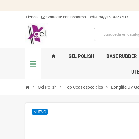
Tienda
Contacte con nosotros
WhatsApp 618351831
GEL POLISH
BASE RUBBER
home
view_headline
UTE
chevron_right
Gel Polish
chevron_right
Top Coat especiales
chevron_right
Longlife UV Ge
NUEVO