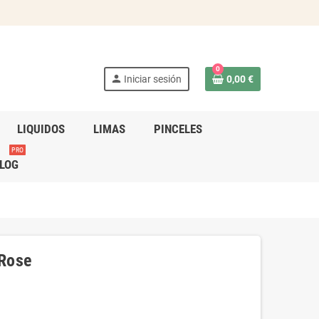
0
person
Iniciar sesión
0,00 €
LIQUIDOS
LIMAS
PINCELES
PRO
LOG
 Rose