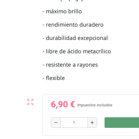
- máximo brillo
- rendimiento duradero
- durabilidad excepcional
- libre de ácido metacrílico
- resistente a rayones
- flexible
zoom_out_map
6,90 €
Impuestos incluidos
remove
add