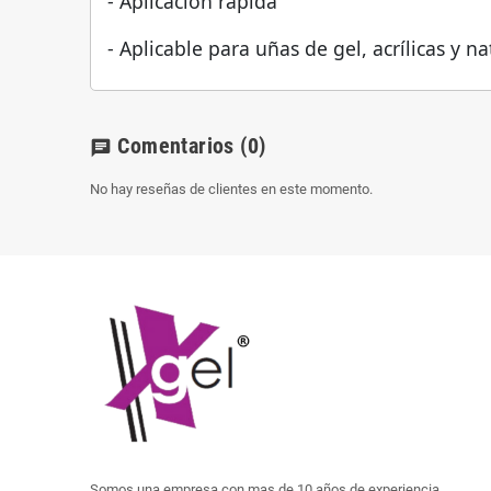
- Aplicación rápida
- Aplicable para uñas de gel, acrílicas y na
Comentarios
(0)
chat
No hay reseñas de clientes en este momento.
Somos una empresa con mas de 10 años de experiencia