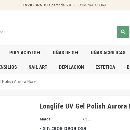
ENVIO
GRATIS
a partir de 50€.
-
.
COMPRA AHORA
.
search
POLY ACRYLGEL
UÑAS DE GEL
UÑAS ACRILICAS
NSILIOS
NAIL ART
DEPILACION
ESTETICA
B
l Polish Aurora Rose
Longlife UV Gel Polish Aurora
Marca
XGEL
- sin capa pegajosa