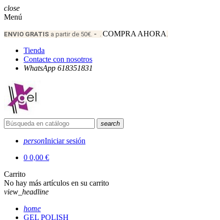
close
Menú
COMPRA AHORA
ENVIO
GRATIS
a partir de 50€.
-
.
.
Tienda
Contacte con nosotros
WhatsApp 618351831
search
person
Iniciar sesión
0
0,00 €
Carrito
No hay más artículos en su carrito
view_headline
home
GEL POLISH