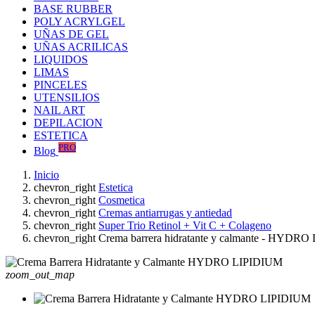
BASE RUBBER
POLY ACRYLGEL
UÑAS DE GEL
UÑAS ACRILICAS
LIQUIDOS
LIMAS
PINCELES
UTENSILIOS
NAIL ART
DEPILACION
ESTETICA
PRO
Blog
Inicio
chevron_right
Estetica
chevron_right
Cosmetica
chevron_right
Cremas antiarrugas y antiedad
chevron_right
Super Trio Retinol + Vit C + Colageno
chevron_right
Crema barrera hidratante y calmante - HYDR
zoom_out_map