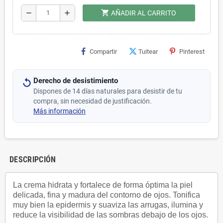
shopping_cart
remove
add
AÑADIR AL CARRITO
Compartir
Tuitear
Pinterest
Derecho de desistimiento
Dispones de 14 días naturales para desistir de tu
compra, sin necesidad de justificación.
Más información
DESCRIPCIÓN
La crema hidrata y fortalece de forma óptima la piel
delicada, fina y madura del contorno de ojos. Tonifica
muy bien la epidermis y suaviza las arrugas, ilumina y
reduce la visibilidad de las sombras debajo de los ojos.