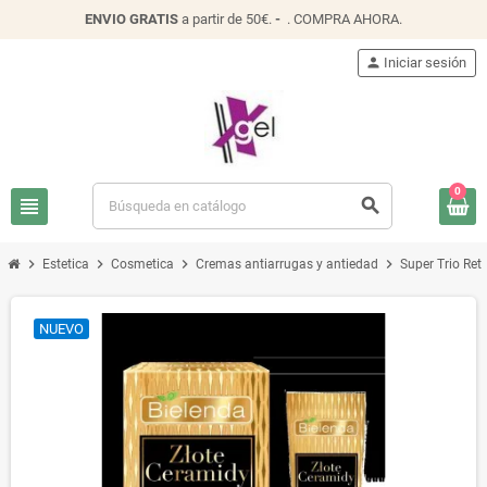
ENVIO
GRATIS
a partir de 50€.
-
.
COMPRA AHORA
.
person
Iniciar sesión
0
view_headline
search
chevron_right
chevron_right
chevron_right
chevron_right
Estetica
Cosmetica
Cremas antiarrugas y antiedad
Super Trio Ret
NUEVO