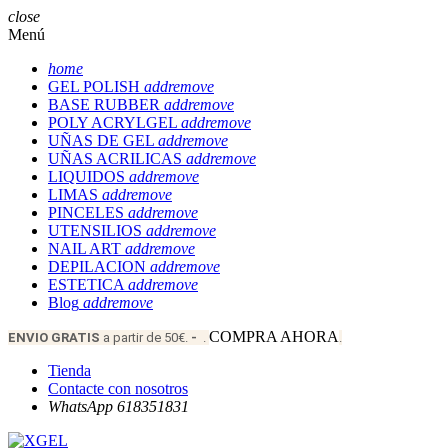
close
Menú
home
GEL POLISH
add
remove
BASE RUBBER
add
remove
POLY ACRYLGEL
add
remove
UÑAS DE GEL
add
remove
UÑAS ACRILICAS
add
remove
LIQUIDOS
add
remove
LIMAS
add
remove
PINCELES
add
remove
UTENSILIOS
add
remove
NAIL ART
add
remove
DEPILACION
add
remove
ESTETICA
add
remove
Blog
add
remove
COMPRA AHORA
ENVIO
GRATIS
a partir de 50€.
-
.
.
Tienda
Contacte con nosotros
WhatsApp 618351831