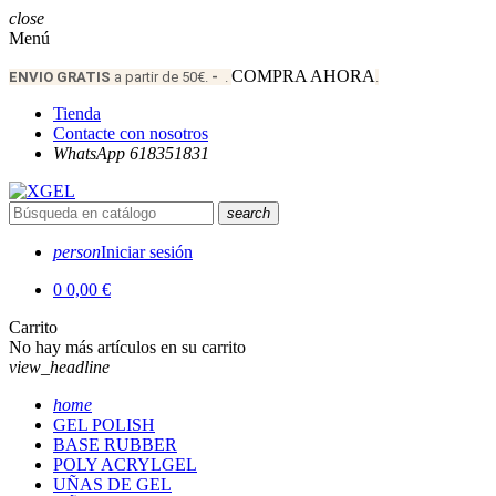
close
Menú
COMPRA AHORA
ENVIO
GRATIS
a partir de 50€.
-
.
.
Tienda
Contacte con nosotros
WhatsApp 618351831
search
person
Iniciar sesión
0
0,00 €
Carrito
No hay más artículos en su carrito
view_headline
home
GEL POLISH
BASE RUBBER
POLY ACRYLGEL
UÑAS DE GEL