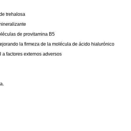
 de trehalosa
mineralizante
moléculas de provitamina B5
mejorando la firmeza de la molécula de ácido hialurónico
el a factores externos adversos
a.