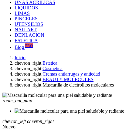
UÑAS ACRILICAS
LIQUIDOS
LIMAS
PINCELES
UTENSILIOS
NAIL ART
DEPILACION
ESTETICA
PRO
Blog
Inicio
chevron_right
Estetica
chevron_right
Cosmetica
chevron_right
Cremas antiarrugas y antiedad
chevron_right
BEAUTY MOLECULES
chevron_right
Mascarilla de electrolitos moleculares
zoom_out_map
chevron_left
chevron_right
Nuevo