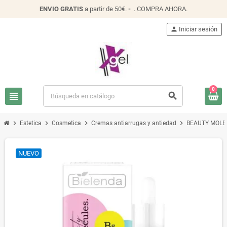
ENVIO
GRATIS
a partir de 50€.
-
.
COMPRA AHORA
.
person
Iniciar sesión
0
view_headline
search
chevron_right
chevron_right
chevron_right
chevron_right
Estetica
Cosmetica
Cremas antiarrugas y antiedad
BEAUTY MOLE
NUEVO