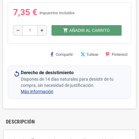
7,35 €
Impuestos incluidos
shopping_cart
remove
add
AÑADIR AL CARRITO
Compartir
Tuitear
Pinterest
Derecho de desistimiento
Dispones de 14 días naturales para desistir de tu
compra, sin necesidad de justificación.
Más información
DESCRIPCIÓN