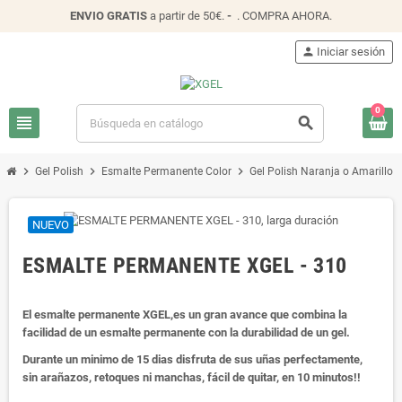
ENVIO
GRATIS
a partir de 50€.
-
.
COMPRA AHORA
.
person
Iniciar sesión
0
view_headline
search
chevron_right
chevron_right
chevron_right
chevro
Gel Polish
Esmalte Permanente Color
Gel Polish Naranja o Amarillo
NUEVO
ESMALTE PERMANENTE XGEL - 310
El esmalte permanente XGEL,es un gran avance que combina la
facilidad de un esmalte permanente con la durabilidad de un gel.
Durante un minimo de 15 dias disfruta de sus uñas perfectamente,
sin arañazos, retoques ni manchas, fácil de quitar, en 10 minutos!!