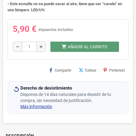
• Este esmalte no se puede secar al aire, tiene que ser “curado” en
una lámpara LED/UV.
5,90 €
Impuestos incluidos
shopping_cart
remove
add
AÑADIR AL CARRITO
Compartir
Tuitear
Pinterest
Derecho de desistimiento
Dispones de 14 días naturales para desistir de tu
compra, sin necesidad de justificación.
Más información