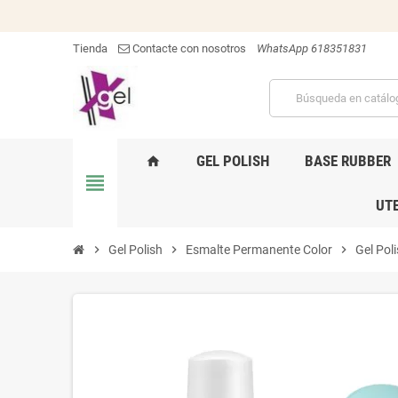
Tienda
Contacte con nosotros
WhatsApp 618351831
GEL POLISH
BASE RUBBER
home
view_headline
UTE
chevron_right
Gel Polish
chevron_right
Esmalte Permanente Color
chevron_right
Gel Pol