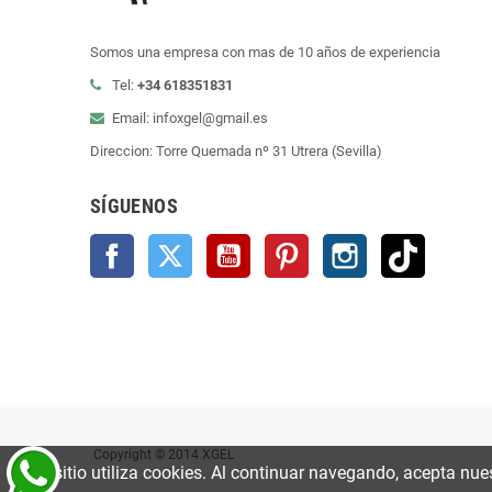
Somos una empresa con mas de 10 años de experiencia
Tel:
+34 618351831
Email: infoxgel@gmail.es
Direccion: Torre Quemada nº 31 Utrera (Sevilla)
SÍGUENOS
Facebook
Twitter
YouTube
Pinterest
Instagram
TikTok
Copyright © 2014 XGEL
Este sitio utiliza cookies. Al continuar navegando, acepta nue