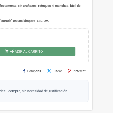
fectamente, sin arañazos, retoques ni manchas, fácil de
er “curado” en una lámpara LED/UV.
shopping_cart
AÑADIR AL CARRITO
Compartir
Tuitear
Pinterest
de tu compra, sin necesidad de justificación.