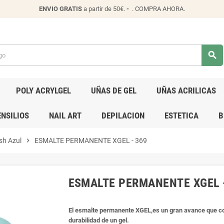
ENVIO
GRATIS
a partir de 50€.
-
.
COMPRA AHORA
.
search
POLY ACRYLGEL
UÑAS DE GEL
UÑAS ACRILICAS
NSILIOS
NAIL ART
DEPILACION
ESTETICA
B
ish Azul
chevron_right
ESMALTE PERMANENTE XGEL - 369
ESMALTE PERMANENTE XGEL 
El esmalte permanente XGEL,es un gran avance que co
durabilidad de un gel.