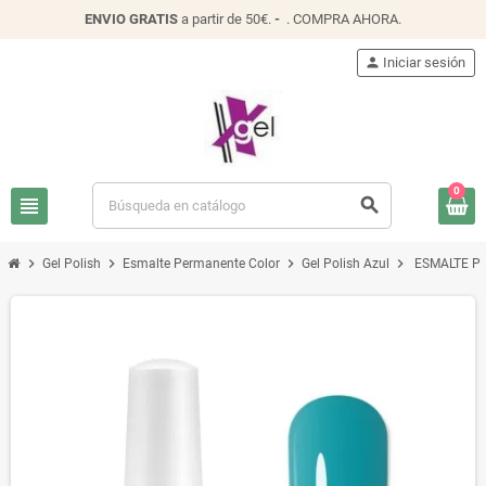
ENVIO
GRATIS
a partir de 50€.
-
.
COMPRA AHORA
.
person
Iniciar sesión
0
view_headline
search
chevron_right
chevron_right
chevron_right
chevron_right
Gel Polish
Esmalte Permanente Color
Gel Polish Azul
ESMALTE P