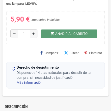
una lámpara LED/UV.
5,90 €
Impuestos incluidos
shopping_cart
remove
add
AÑADIR AL CARRITO
Compartir
Tuitear
Pinterest
Derecho de desistimiento
Dispones de 14 días naturales para desistir de tu
compra, sin necesidad de justificación.
Más información
DESCRIPCIÓN