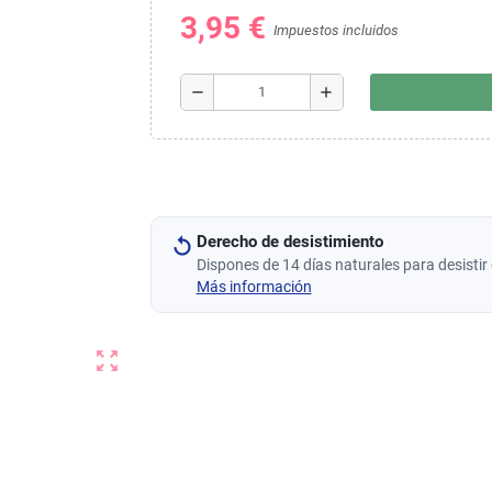
3,95 €
Impuestos incluidos
remove
add
Derecho de desistimiento
Dispones de 14 días naturales para desistir 
Más información
zoom_out_map