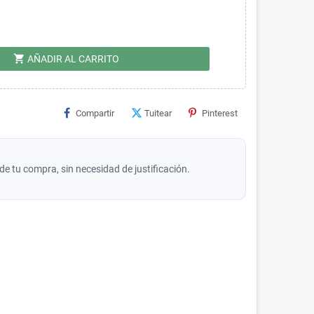
shopping_cart
AÑADIR AL CARRITO
Compartir
Tuitear
Pinterest
de tu compra, sin necesidad de justificación.