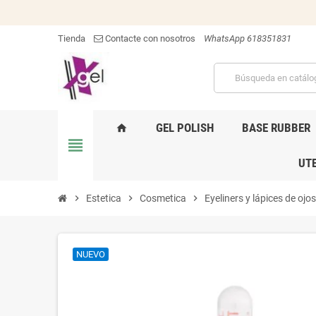
Tienda
Contacte con nosotros
WhatsApp 618351831
GEL POLISH
BASE RUBBER
home
view_headline
UTE
chevron_right
Estetica
chevron_right
Cosmetica
chevron_right
Eyeliners y lápices de ojos
NUEVO