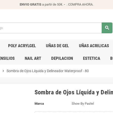
ENVIO
GRATIS
a partir de 50€.
-
.
COMPRA AHORA
.
search
POLY ACRYLGEL
UÑAS DE GEL
UÑAS ACRILICAS
NSILIOS
NAIL ART
DEPILACION
ESTETICA
B
chevron_right
Sombra de Ojos Líquida y Delineador Waterproof - 80
Sombra de Ojos Líquida y Deli
Marca
Show By Pastel