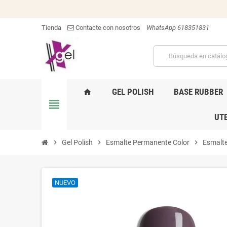
Tienda
Contacte con nosotros
WhatsApp 618351831
GEL POLISH
BASE RUBBER
home
view_headline
UTE
chevron_right
Gel Polish
chevron_right
Esmalte Permanente Color
chevron_right
Esmalte
NUEVO