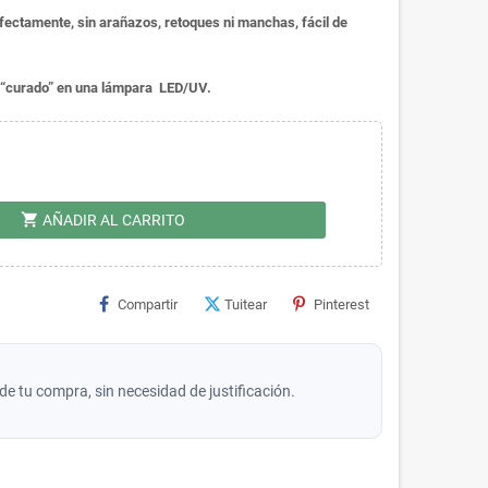
fectamente, sin arañazos, retoques ni manchas, fácil de
er “curado” en una lámpara LED/UV.
shopping_cart
AÑADIR AL CARRITO
Compartir
Tuitear
Pinterest
de tu compra, sin necesidad de justificación.