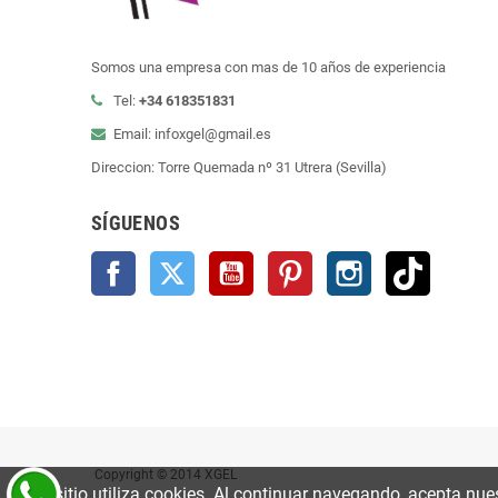
Somos una empresa con mas de 10 años de experiencia
Tel:
+34 618351831
Email: infoxgel@gmail.es
Direccion: Torre Quemada nº 31 Utrera (Sevilla)
SÍGUENOS
Facebook
Twitter
YouTube
Pinterest
Instagram
TikTok
Copyright © 2014 XGEL
Este sitio utiliza cookies. Al continuar navegando, acepta nue