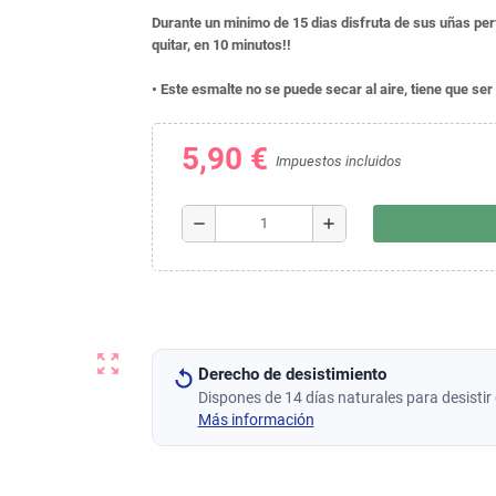
Durante un minimo de 15 dias disfruta de sus uñas per
quitar, en 10 minutos!!
• Este esmalte no se puede secar al aire, tiene que s
5,90 €
Impuestos incluidos
remove
add
zoom_out_map
Derecho de desistimiento
Dispones de 14 días naturales para desistir 
Más información