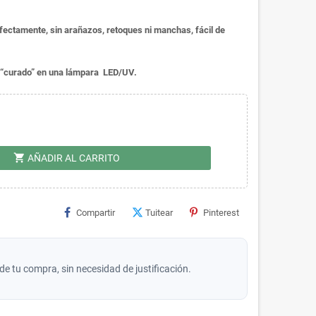
fectamente, sin arañazos, retoques ni manchas, fácil de
er “curado” en una lámpara LED/UV.
shopping_cart
AÑADIR AL CARRITO
Compartir
Tuitear
Pinterest
de tu compra, sin necesidad de justificación.