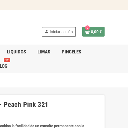
0
person
Iniciar sesión
0,00 €
LIQUIDOS
LIMAS
PINCELES
PRO
LOG
 Peach Pink 321
mbina la facilidad de un esmalte permanente con la