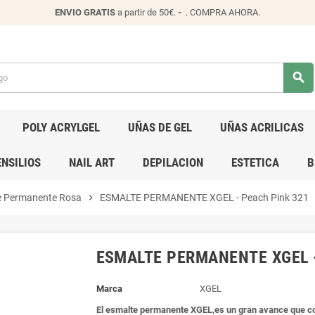
ENVIO
GRATIS
a partir de 50€.
-
.
COMPRA AHORA
.
search
POLY ACRYLGEL
UÑAS DE GEL
UÑAS ACRILICAS
NSILIOS
NAIL ART
DEPILACION
ESTETICA
B
e Permanente Rosa
chevron_right
ESMALTE PERMANENTE XGEL - Peach Pink 321
ESMALTE PERMANENTE XGEL -
Marca
XGEL
El esmalte permanente XGEL,es un gran avance que co