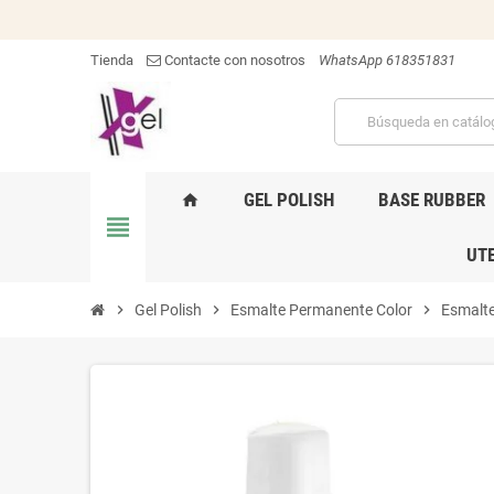
Tienda
Contacte con nosotros
WhatsApp 618351831
GEL POLISH
BASE RUBBER
home
view_headline
UTE
chevron_right
Gel Polish
chevron_right
Esmalte Permanente Color
chevron_right
Esmalt