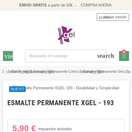
ENVIO
GRATIS
a partir de 50€.
-
.
COMPRA AHORA
.
person
Iniciar sesión
0
view_headline
search
chevron_right
chevron_right
chevron_right
che
Gel Polish
Esmalte Permanente Color
Esmalte Permanente Gris
NUEVO
ESMALTE PERMANENTE XGEL - 193
5,90 €
Impuestos incluidos